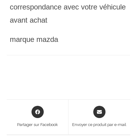
correspondance avec votre véhicule
avant achat
marque mazda
Opens
Opens
in
in
a
a
Partager sur Facebook
Envoyer ce produit par e-mail
new
new
window
window