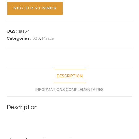
quantité
AJOUTER AU PANIER
de
n°sa104
jeu
UGS :
sa104
plaquette
Catégories :
626
,
Mazda
av
mazda
626
gn513328z9a
neuf
DESCRIPTION
INFORMATIONS COMPLÉMENTAIRES
Description