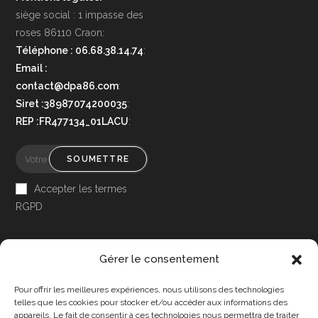
siège social : 1 impasse des
roses 86110 Craon:
Téléphone : 06.68.38.14.74
:
Email :
contact@dpa86.com
:
Siret :38987074200035
:
REP :FR477134_01LACU
:
SOUMETTRE
Accepter les termes
RGPD
Gérer le consentement
Pour offrir les meilleures expériences, nous utilisons des technologies
Accessibilité
telles que les cookies pour stocker et/ou accéder aux informations des
appareils. Le fait de consentir à ces technologies nous permettra de traiter