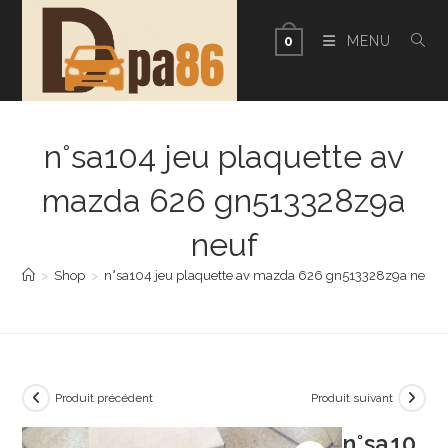
Skip
to
MENU
0
content
n°sa104 jeu plaquette av
mazda 626 gn513328z9a
neuf
>
Shop
>
n°sa104 jeu plaquette av mazda 626 gn513328z9a neuf
Produit précédent
Produit suivant
n°sa10