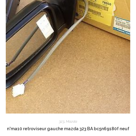
323
,
Mazda
n°ma10 retroviseur gauche mazda 323 BA bc5n69180f neuf