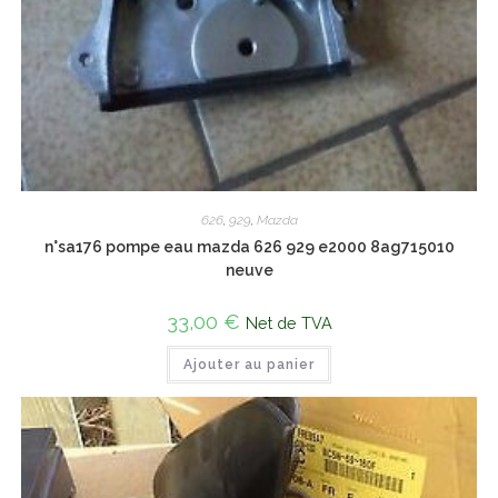
626
,
929
,
Mazda
n°sa176 pompe eau mazda 626 929 e2000 8ag715010
neuve
33,00
€
Net de TVA
Ajouter au panier