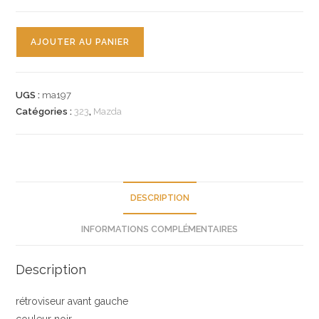
quantité
AJOUTER AU PANIER
de
n°ma197
retroviseur
UGS :
ma197
gauche
Catégories :
323
,
Mazda
mazda
323
BA
bc5n69180b
neuf
DESCRIPTION
INFORMATIONS COMPLÉMENTAIRES
Description
rétroviseur avant gauche