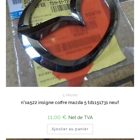
5
,
Mazda
n°sa522 insigne coffre mazda 5 td1151731 neuf
11,00
€
Net de TVA
Ajouter au panier