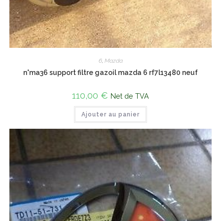
6
,
Mazda
n°ma36 support filtre gazoil mazda 6 rf7l13480 neuf
110,00
€
Net de TVA
Ajouter au panier