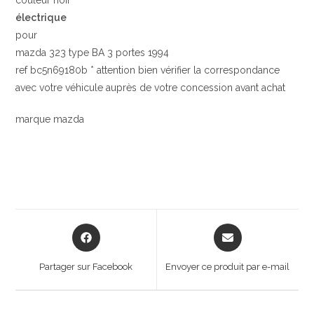
couleur noir
électrique
pour
mazda 323 type BA 3 portes 1994
ref bc5n69180b * attention bien vérifier la correspondance
avec votre véhicule auprès de votre concession avant achat
marque mazda
Opens
Opens
in
in
a
a
Partager sur Facebook
Envoyer ce produit par e-mail
new
new
window
window