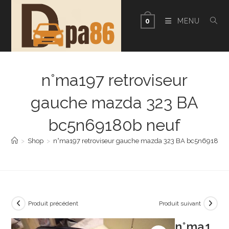
Skip
to
MENU
0
content
n°ma197 retroviseur
gauche mazda 323 BA
bc5n69180b neuf
>
Shop
>
n°ma197 retroviseur gauche mazda 323 BA bc5n69180b 
Produit précédent
Produit suivant
n°ma1