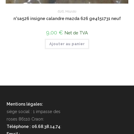
626
,
Mazda
n°sa526 insigne calandre mazda 626 ge4t51731 neuf
9,00
€
Net de TVA
Ajouter au panier
Mentions légales:
siège social : 1 impasse des
roses 86110 Craon:
Téléphone : 06.68.38.14.74
: