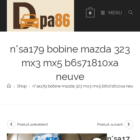
Skip
to
MENU
0
content
n°sa179 bobine mazda 323
mx3 mx5 b6s71810xa
neuve
>
Shop
>
n°sa179 bobine mazda 323 mx3 mx5 b6s71810xa neuve
Produit précédent
Produit suivant
n°sa17