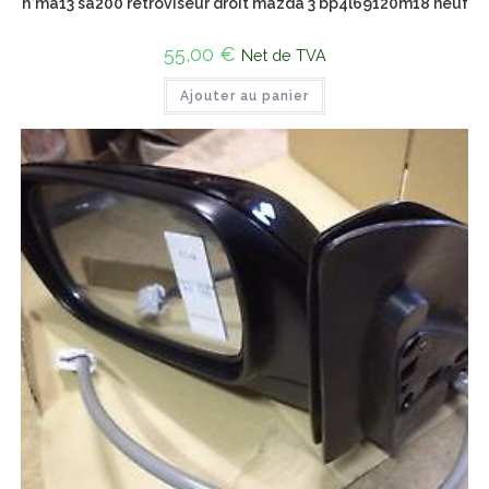
n°ma13 sa200 retroviseur droit mazda 3 bp4l69120m18 neuf
55,00
€
Net de TVA
Ajouter au panier