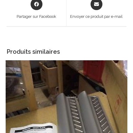
Opens
Opens
in
in
a
a
Partager sur Facebook
Envoyer ce produit par e-mail
new
new
window
window
Produits similaires