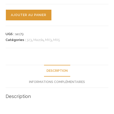
quantité
AJOUTER AU PANIER
de
n°sa179
bobine
UGS :
sa179
mazda
Catégories :
323
,
Mazda
,
MX3
,
MX5
323
mx3
mx5
b6s71810xa
neuve
DESCRIPTION
INFORMATIONS COMPLÉMENTAIRES
Description