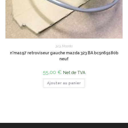
323
,
Mazda
n°ma197 retroviseur gauche mazda 323 BA bc5n69180b
neuf
55,00
€
Net de TVA
Ajouter au panier