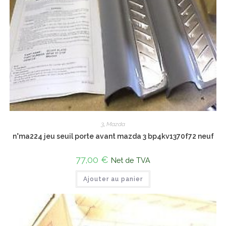
3
,
Mazda
n°ma224 jeu seuil porte avant mazda 3 bp4kv1370f72 neuf
77,00
€
Net de TVA
Ajouter au panier