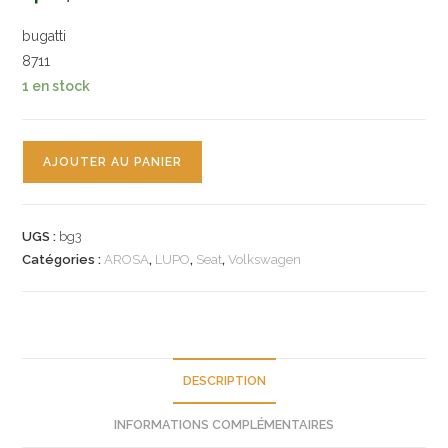
bugatti
8711
1 en stock
quantité
AJOUTER AU PANIER
de
n°bg3
pompe
UGS :
bg3
eau
Catégories :
AROSA
,
LUPO
,
Seat
,
Volkswagen
VW
lupo
SEAT
arosa
PA8711
DESCRIPTION
bugatti
INFORMATIONS COMPLÉMENTAIRES
neuve