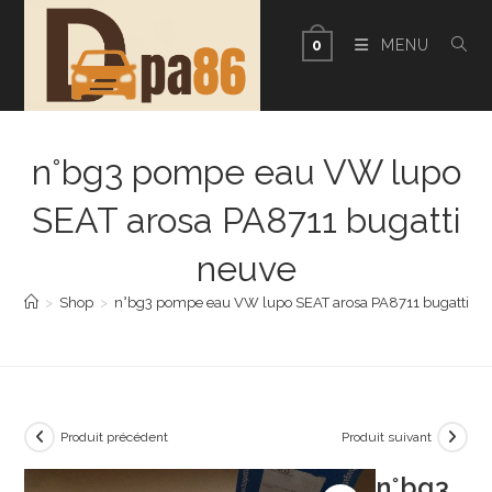
Skip
to
MENU
0
content
n°bg3 pompe eau VW lupo
SEAT arosa PA8711 bugatti
neuve
>
Shop
>
n°bg3 pompe eau VW lupo SEAT arosa PA8711 bugatti ne
Produit précédent
Produit suivant
n°bg3