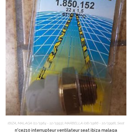
IBIZA
,
MALAGA (11/1984 - 12/1993)
,
MARBELLA (08/1986 - 10/1998)
,
Seat
n°ce210 interrupteur ventilateur seat ibiza malaga