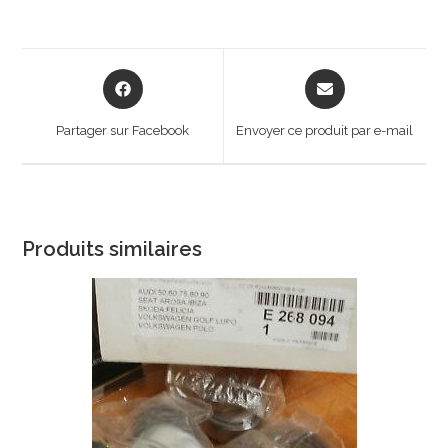
Opens
Opens
in
in
a
a
Partager sur Facebook
Envoyer ce produit par e-mail
new
new
window
window
Produits similaires