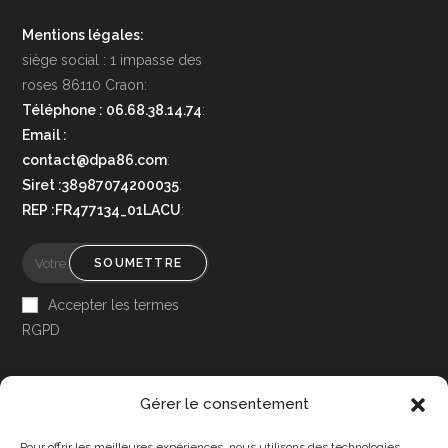
Mentions légales:
siège social : 1 impasse des
roses 86110 Craon:
Téléphone : 06.68.38.14.74
:
Email :
contact@dpa86.com
:
Siret :38987074200035
:
REP :FR477134_01LACU
:
SOUMETTRE
Accepter les termes
RGPD
Gérer le consentement
Pour offrir les meilleures expériences, nous utilisons des technologies