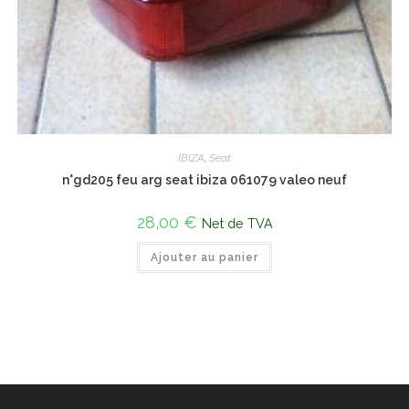
IBIZA
,
Seat
n°gd205 feu arg seat ibiza 061079 valeo neuf
28,00
€
Net de TVA
Ajouter au panier