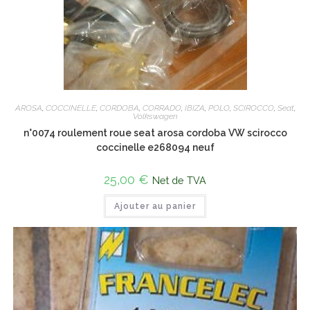
AROSA
,
COCCINELLE
,
CORDOBA
,
CORRADO
,
IBIZA
,
POLO
,
SCIROCCO
,
Seat
,
Volkswagen
n°0074 roulement roue seat arosa cordoba VW scirocco
coccinelle e268094 neuf
25,00
€
Net de TVA
Ajouter au panier