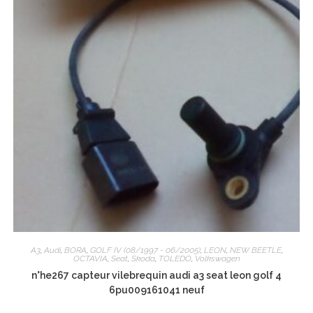
A3
,
Audi
,
BORA
,
GOLF IV (08/1997 - 06/2005)
,
LEON
,
NEW BEETLE
,
OCTAVIA
,
Seat
,
Skoda
,
TOLEDO
,
Volkswagen
n°he267 capteur vilebrequin audi a3 seat leon golf 4
6pu009161041 neuf