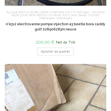
A3
,
Audi
,
BEETLE
,
BORA
,
CADDY
,
CORDOBA
,
GOLF IV (08/1997 - 06/2005)
,
IBIZA
,
LEON
,
NEW BEETLE
,
OCTAVIA
,
POLO
,
Seat
,
Skoda
,
TOLEDO
,
Volkswagen
,
Volkswagen
n°e312 electrovanne pompe injection a3 beetle bora caddy
golf 028906283m neuve
200,00
€
Net de TVA
Ajouter au panier