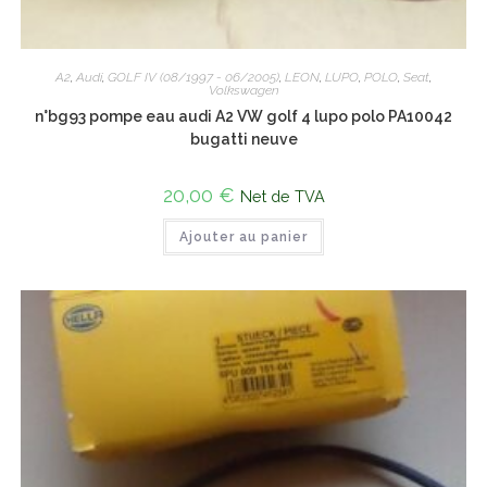
A2
,
Audi
,
GOLF IV (08/1997 - 06/2005)
,
LEON
,
LUPO
,
POLO
,
Seat
,
Volkswagen
n°bg93 pompe eau audi A2 VW golf 4 lupo polo PA10042
bugatti neuve
20,00
€
Net de TVA
Ajouter au panier