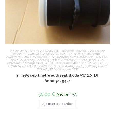
A1
,
A2
,
A3
,
A4
,
A5 F53
,
A6 C7 4G2, 4GC (11/2010 - 09/2018)
,
A6 C8 4A2
(02/2018 - Aujourd'hui)
,
ALHAMBRA
,
ALTEA
,
AMAROK (09/2010 -
Aujourd'hui)
,
ARTEON (04/2017 - Aujourd'hui)
,
Audi
,
CADDY
,
CRAFTER
,
EOS
,
GOLF V (10/2003 - 02/2009)
,
GOLF VI (10/2008 - 11/2013)
,
GOLF VII
(08/2012 - 07/2019)
,
IBIZA
,
JETTA
,
KAROQ
,
KODIAQ
,
LEON
,
NEW BEETLE
,
OCTAVIA
,
Q2
,
Q3
,
Q5
,
SCIROCCO
,
Seat
,
SHARAN
,
Skoda
,
SUPERB
,
T-ROC
,
TIGUAN
,
TT
,
Volkswagen
,
YETI
n°he85 debitmetre audi seat skoda VW 2.0TDI
8et009149441
50,00
€
Net de TVA
Ajouter au panier