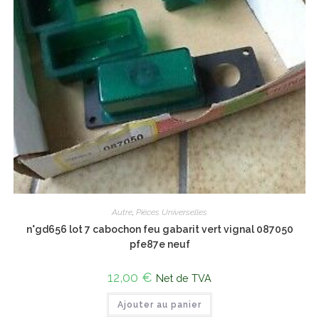
Autre
,
Pièces Universelles
n°gd656 lot 7 cabochon feu gabarit vert vignal 087050
pfe87e neuf
12,00
€
Net de TVA
Ajouter au panier