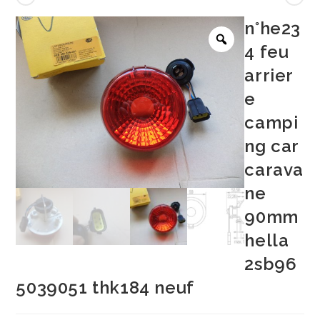
n°he23
4 feu
arrier
e
campi
ng car
carava
ne
90mm
hella
2sb96
5039051 thk184 neuf