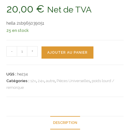
20,00
€
Net de TVA
hella 2sb965039051
25 en stock
quantité
-
+
AJOUTER AU PANIER
de
n°he234
feu
UGS :
he234
arriere
Catégories :
12v
,
24v
,
autre
,
Pièces Universelles
,
poids lourd /
camping
remorque
car
caravane
90mm
hella
2sb965039051
DESCRIPTION
thk184