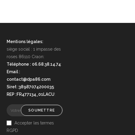
Mentions légales:
siège social : 1 impasse des
roses 86110 Craon:
Téléphone : 06.68.38.14.74
:
Email :
contact@dpa86.com
:
Siret :38987074200035
:
REP :FR477134_01LACU
:
SOUMETTRE
Accepter les termes
RGPD