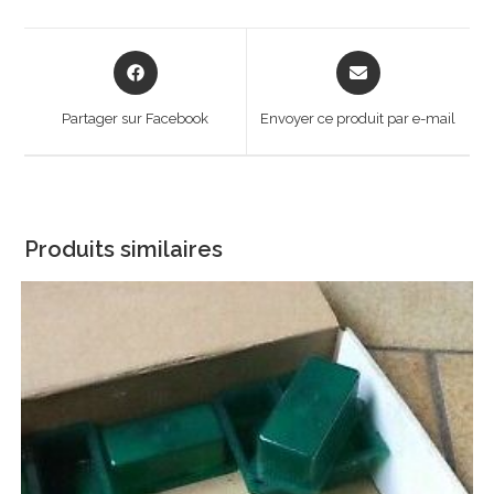
Opens
Opens
in
in
a
a
Partager sur Facebook
Envoyer ce produit par e-mail
new
new
window
window
Produits similaires