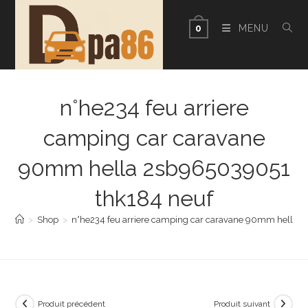
Skip
to
MENU
0
content
n°he234 feu arriere
camping car caravane
90mm hella 2sb965039051
thk184 neuf
>
Shop
>
n°he234 feu arriere camping car caravane 90mm hella 
Produit précédent
Produit suivant