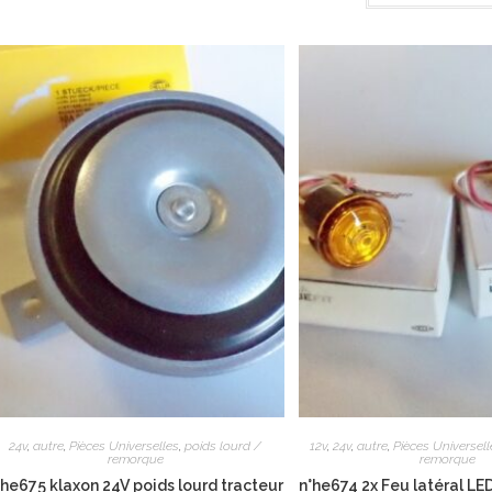
24v
,
autre
,
Pièces Universelles
,
poids lourd /
12v
,
24v
,
autre
,
Pièces Universell
remorque
remorque
°he675 klaxon 24V poids lourd tracteur
n°he674 2x Feu latéral LE