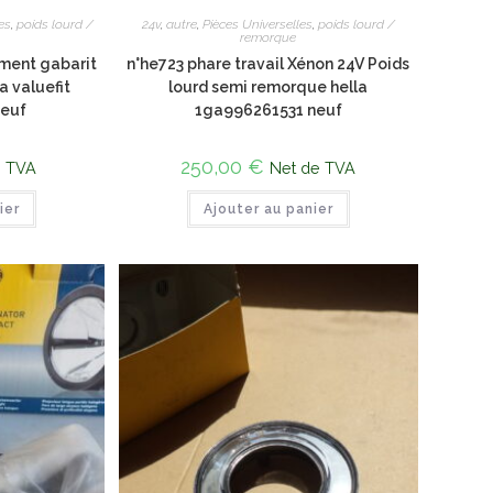
es
,
poids lourd /
24v
,
autre
,
Pièces Universelles
,
poids lourd /
remorque
ment gabarit
n°he723 phare travail Xénon 24V Poids
a valuefit
lourd semi remorque hella
neuf
1ga996261531 neuf
250,00
€
e TVA
Net de TVA
ier
Ajouter au panier