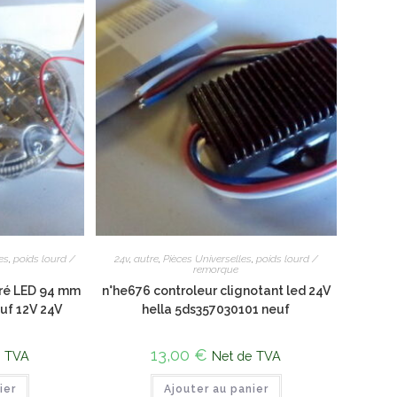
es
,
poids lourd /
24v
,
autre
,
Pièces Universelles
,
poids lourd /
remorque
tré LED 94 mm
n°he676 controleur clignotant led 24V
uf 12V 24V
hella 5ds357030101 neuf
13,00
€
e TVA
Net de TVA
ier
Ajouter au panier