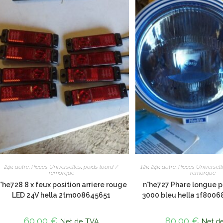
24v
,
autre
,
Pièces Universelles
,
poids lourd /
12v
,
24v
,
autre
,
Pièces Universell
remorque
remorque
°he728 8 x feux position arriere rouge
n°he727 Phare longue p
LED 24V hella 2tm008645651
3000 bleu hella 1f8006
60,00
€
80,00
€
Net de TVA
Net d