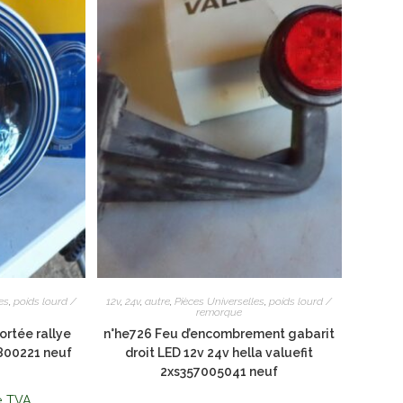
es
,
poids lourd /
12v
,
24v
,
autre
,
Pièces Universelles
,
poids lourd /
remorque
ortée rallye
n°he726 Feu d’encombrement gabarit
800221 neuf
droit LED 12v 24v hella valuefit
2xs357005041 neuf
e TVA