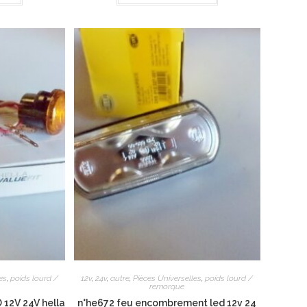
es
,
poids lourd /
12v
,
24v
,
autre
,
Pièces Universelles
,
poids lourd /
remorque
D 12V 24V hella
n°he672 feu encombrement led 12v 24