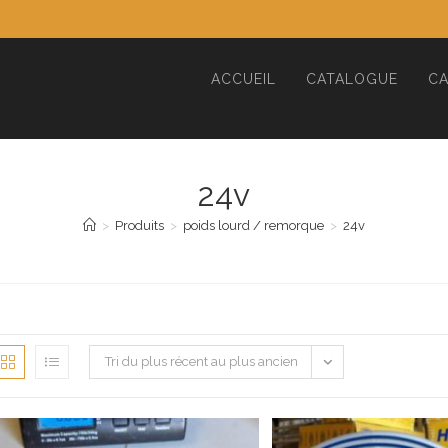
ACCUEIL
CATALOGUE
CA
24v
>
Produits
>
poids lourd / remorque
>
24v
Tri du plus récent au plus ancien