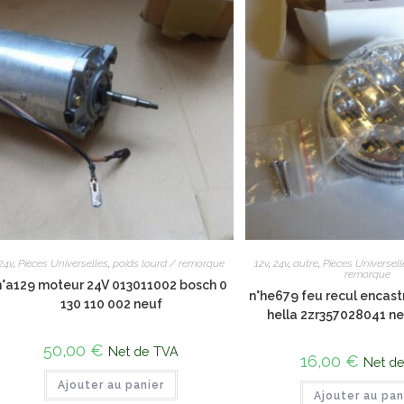
24v
,
Pièces Universelles
,
poids lourd / remorque
12v
,
24v
,
autre
,
Pièces Universell
remorque
n°a129 moteur 24V 013011002 bosch 0
n°he679 feu recul encas
130 110 002 neuf
hella 2zr357028041 ne
50,00
€
Net de TVA
16,00
€
Net d
Ajouter au panier
Ajouter au pan