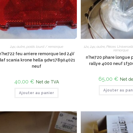
24v
,
autre
,
poids lourd / remorque
12v
,
24v
,
autre
,
Pièces Universell
remorque
n°he722 feu arriere remorque led 24V
n°he720 phare longue p
daf scania krone hella 9dw178904021
rallye 4000 neuf 1f
neuf
65,00
€
Net d
40,00
€
Net de TVA
Ajouter au pan
Ajouter au panier