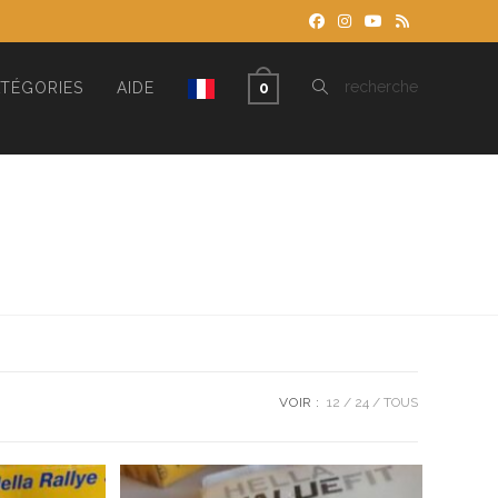
TOGGLE
recherche
TÉGORIES
AIDE
0
WEBSITE
SEARCH
VOIR :
12
24
TOUS