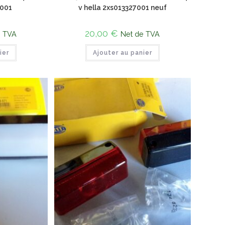
1001
v hella 2xs013327001 neuf
20,00
€
e TVA
Net de TVA
ier
Ajouter au panier