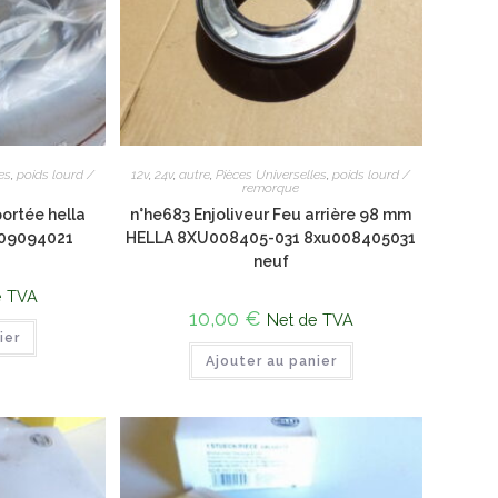
es
,
poids lourd /
12v
,
24v
,
autre
,
Pièces Universelles
,
poids lourd /
remorque
ortée hella
n°he683 Enjoliveur Feu arrière 98 mm
3009094021
HELLA 8XU008405-031 8xu008405031
neuf
e TVA
10,00
€
Net de TVA
ier
Ajouter au panier