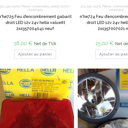
12v
,
24v
,
autre
,
Pièces Universelles
,
poids lourd /
12v
,
24v
,
autre
,
Pièces Universell
remorque
remorque
n°he725 Feu d’encombrement gabarit
n°he724 Feu d’encombre
droit LED 12v 24v hella valuefit
droit LED 12v 24v hell
2xs357004041 neuf
2xs357007021 
18,00
€
15,00
€
Net de TVA
Net d
Ajouter au panier
Ajouter au pan