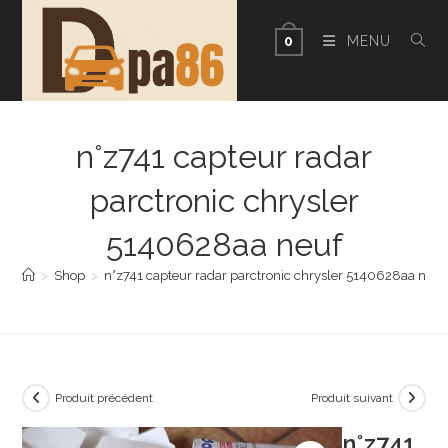
Skip
to
MENU
0
content
n°z741 capteur radar
parctronic chrysler
5140628aa neuf
>
Shop
>
n°z741 capteur radar parctronic chrysler 5140628aa neuf
Produit précédent
Produit suivant
n°z741