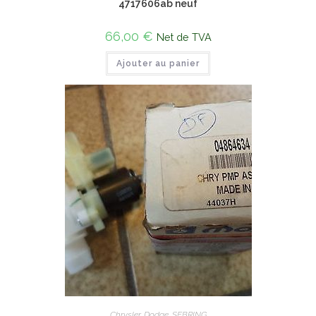
4717606ab neuf
66,00
€
Net de TVA
Ajouter au panier
Chrysler
,
Dodge
,
SEBRING