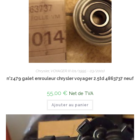
Chrysler
,
VOYAGER III (01/1995 - 03/2001)
n°z479 galet enrouleur chrysler voyager 2.5td 4863737 neuf
55,00
€
Net de TVA
Ajouter au panier