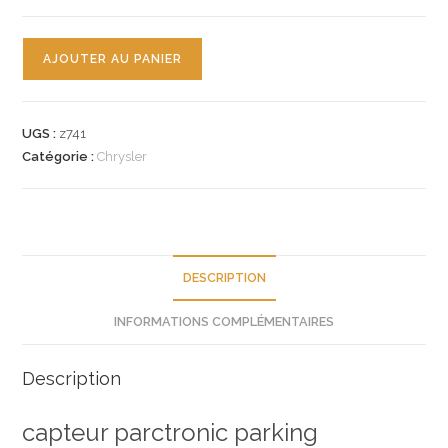
quantité
AJOUTER AU PANIER
de
n°z741
capteur
UGS :
z741
radar
Catégorie :
Chrysler
parctronic
chrysler
5140628aa
neuf
DESCRIPTION
INFORMATIONS COMPLÉMENTAIRES
Description
capteur parctronic parking