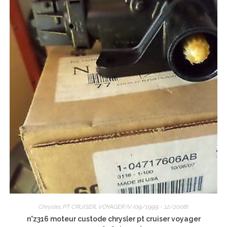
Chrysler
,
PT CRUISER
,
VOYAGER IV (09/1999 - 12/2008)
n°z316 moteur custode chrysler pt cruiser voyager