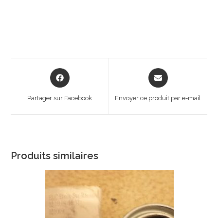
Opens
Opens
in
in
a
a
Partager sur Facebook
Envoyer ce produit par e-mail
new
new
window
window
Produits similaires