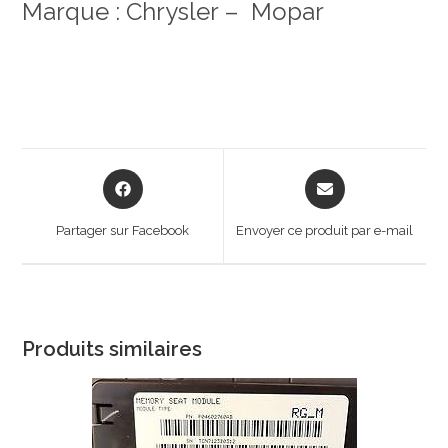
Marque : Chrysler – Mopar
Opens
Opens
in
in
a
a
Partager sur Facebook
Envoyer ce produit par e-mail
new
new
window
window
Produits similaires