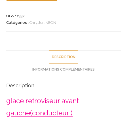
n°z332
glace
UGS :
z332
retroviseur
Catégories :
Chrysler
,
NEON
chrysler
neon
4761071
neuf
DESCRIPTION
INFORMATIONS COMPLÉMENTAIRES
Description
glace retroviseur avant
gauche(conducteur )