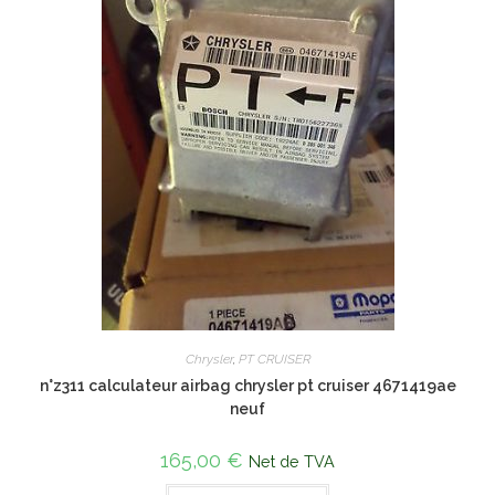
Chrysler
,
PT CRUISER
n°z311 calculateur airbag chrysler pt cruiser 4671419ae
neuf
165,00
€
Net de TVA