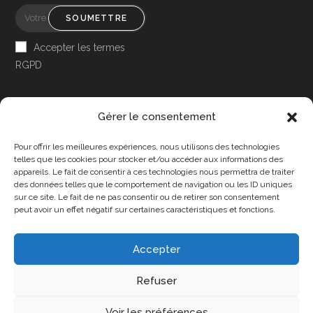
SOUMETTRE
Accepter les termes
RGPD
Gérer le consentement
Pour offrir les meilleures expériences, nous utilisons des technologies
Accessibilité
telles que les cookies pour stocker et/ou accéder aux informations des
appareils. Le fait de consentir à ces technologies nous permettra de traiter
Mon Compte
des données telles que le comportement de navigation ou les ID uniques
sur ce site. Le fait de ne pas consentir ou de retirer son consentement
Contact
peut avoir un effet négatif sur certaines caractéristiques et fonctions.
Accepter
Confidentialité et cookies
Conditions Générales
Refuser
Politique de cookies (UE)
A propos de nous
Voir les préférences
Copyright 2025 - DPA86 - Tous droits réservés