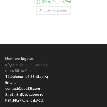
33,00
€
Net de TVA
Ajouter au panier
Mentions légales:
siège social : 1 impasse des
roses 86110 Craon:
Téléphone : 06.68.38.14.74
:
Email :
contact@dpa86.com
:
Siret :38987074200035
:
REP :FR477134_01LACU
: