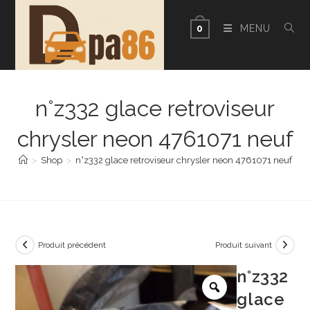
Skip
to
MENU
0
content
n°z332 glace retroviseur
chrysler neon 4761071 neuf
>
Shop
>
n°z332 glace retroviseur chrysler neon 4761071 neuf
Produit précédent
Produit suivant
n°z332
glace