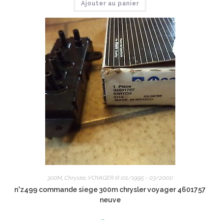
Ajouter au panier
300M
,
Chrysler
,
VOYAGER III (01/1995 - 03/2001)
n°z499 commande siege 300m chrysler voyager 4601757
neuve