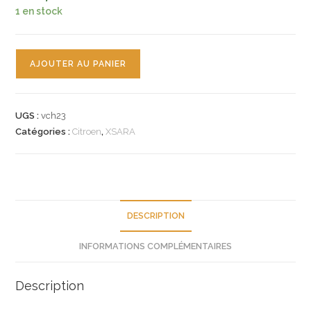
1 en stock
quantité
AJOUTER AU PANIER
de
n°vch23
facade
UGS :
vch23
autoradio
Catégories :
Citroen
,
XSARA
citroen
xsara
2
821157
neuve
DESCRIPTION
INFORMATIONS COMPLÉMENTAIRES
Description