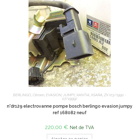
BERLINGO
,
Citroen
,
EVASION
,
JUMPY
,
XANTIA
,
XSARA
,
ZX (03/1991 -
07/1999)
n°dr129 electrovanne pompe bosch berlingo evasion jumpy
ref 168082 neuf
220,00
€
Net de TVA
Ajouter au panier