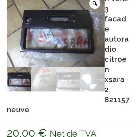
3
facad
e
autora
dio
citroe
n
xsara
2
821157
neuve
20,00
€
Net de TVA