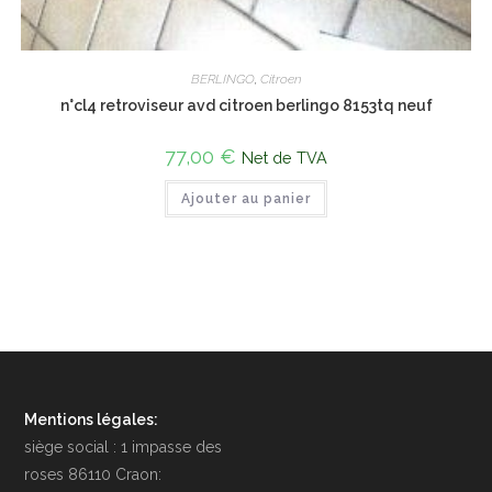
BERLINGO
,
Citroen
n°cl4 retroviseur avd citroen berlingo 8153tq neuf
77,00
€
Net de TVA
Ajouter au panier
Mentions légales:
siège social : 1 impasse des
roses 86110 Craon: