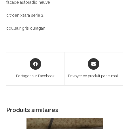
facade autoradio neuve
citroen xsara serie 2
couleur gris ouragan
Opens
Opens
in
in
a
a
Partager sur Facebook
Envoyer ce produit par e-mail
new
new
window
window
Produits similaires