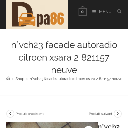
Skip
to
MENU
0
content
n°vch23 facade autoradio
citroen xsara 2 821157
neuve
>
Shop
>
n°vch23 facade autoradio citroen xsara 2 821157 neuve
Produit précédent
Produit suivant
n°vch2