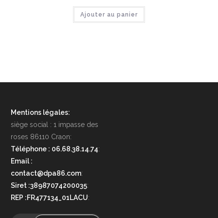
Ajouter au panier
Mentions légales:
siège social : 1 impasse des
roses 86110 Craon:
Téléphone : 06.68.38.14.74
:
Email :
contact@dpa86.com
:
Siret :38987074200035
:
REP :FR477134_01LACU
: