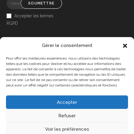
SOUMETTRE
Accepter les termes
RGPD
Gérer le consentement
Pour offrir les meilleures expériences, nous utilisons des technologies
Accessibilité
telles que les cookies pour stocker et/ou accéder aux informations des
appareils. Le fait de consentir à ces technologies nous permettra de traiter
Mon Compte
des données telles que le comportement de navigation ou les ID uniques
sur ce site. Le fait de ne pas consentir ou de retirer son consentement
Contact
peut avoir un effet négatif sur certaines caractéristiques et fonctions.
Accepter
Confidentialité et cookies
Conditions Générales
Refuser
Politique de cookies (UE)
A propos de nous
Voir les préférences
Copyright 2025 - DPA86 - Tous droits réservés