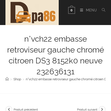
Skip
to
MENU
0
content
n°vch22 embasse
retroviseur gauche chromé
citroen DS3 8152k0 neuve
232636131
>
Shop
>
n°vch22 embasse retroviseur gauche chromé citroen DS
Produit précédent
Produit suivant