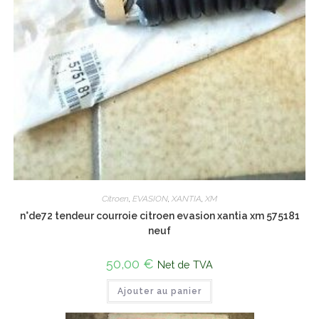
Citroen
,
EVASION
,
XANTIA
,
XM
n°de72 tendeur courroie citroen evasion xantia xm 575181
neuf
50,00
€
Net de TVA
Ajouter au panier