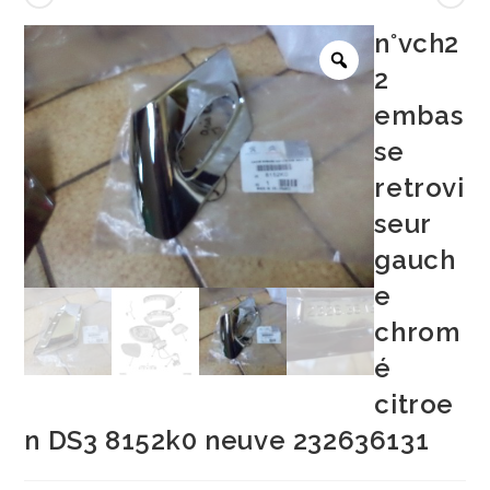
n°vch2
2
embas
se
retrovi
seur
gauch
e
chrom
é
citroe
n DS3 8152k0 neuve 232636131