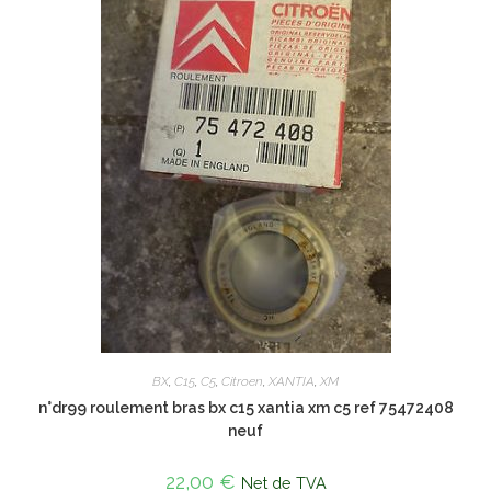
BX
,
C15
,
C5
,
Citroen
,
XANTIA
,
XM
n°dr99 roulement bras bx c15 xantia xm c5 ref 75472408
neuf
22,00
€
Net de TVA