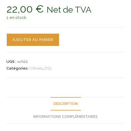
22,00
€
Net de TVA
1 en stock
quantité
AJOUTER AU PANIER
de
n°vch22
embasse
UGS :
vch22
retroviseur
Catégories :
Citroen
,
DS3
gauche
chromé
citroen
DS3
8152k0
DESCRIPTION
neuve
INFORMATIONS COMPLÉMENTAIRES
232636131