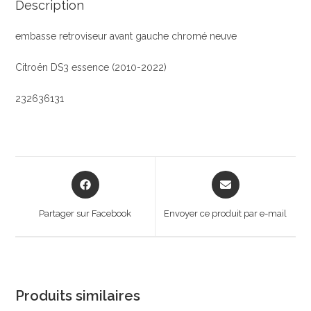
Description
embasse retroviseur avant gauche chromé neuve
Citroën DS3 essence (2010-2022)
232636131
Opens
Opens
in
in
a
a
Partager sur Facebook
Envoyer ce produit par e-mail
new
new
window
window
Produits similaires