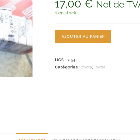
17,00
€
Net de TV
1 en stock
quantité
AJOUTER AU PANIER
de
n°sa542
roulement
UGS :
sa542
roue
Catégories :
toyota
,
Toyota
av
toyota
tercel
9036938006
neuf