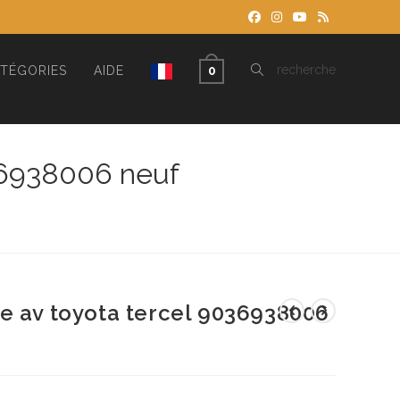
TOGGLE
recherche
TÉGORIES
AIDE
0
WEBSITE
036938006 neuf
SEARCH
e av toyota tercel 9036938006