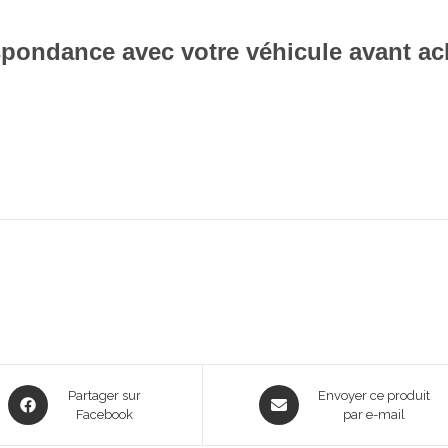
respondance avec votre véhicule avant ac
Opens
Opens
Partager sur
Envoyer ce produit
in
Facebook
in
par e-mail
a
a