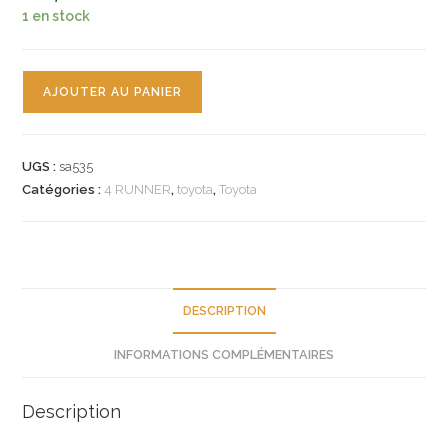
1 en stock
quantité
AJOUTER AU PANIER
de
n°sa535
lot
UGS :
sa535
9
Catégories :
4 RUNNER
,
toyota
,
Toyota
bougies
toyota
4runner
celica
hiace
DESCRIPTION
w16exru
INFORMATIONS COMPLÉMENTAIRES
neuve
Description