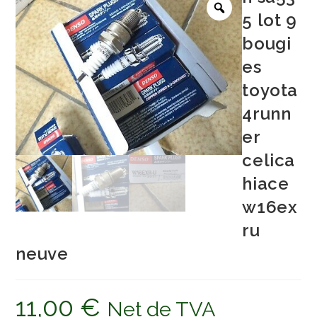
5 lot 9
bougi
es
toyota
4runn
er
celica
hiace
w16ex
ru
neuve
11,00
€
Net de TVA