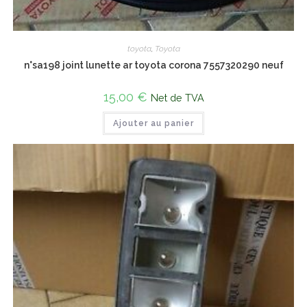
toyota
,
Toyota
n°sa198 joint lunette ar toyota corona 7557320290 neuf
15,00
€
Net de TVA
Ajouter au panier