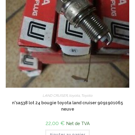
LAND CRUISER
,
toyota
,
Toyota
n°sa538 lot 24 bougie toyota land cruiser 9091901065
neuve
22,00
€
Net de TVA
Ajouter au panier