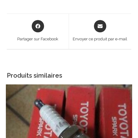
Opens
Opens
in
in
a
a
Partager sur Facebook
Envoyer ce produit par e-mail
new
new
window
window
Produits similaires