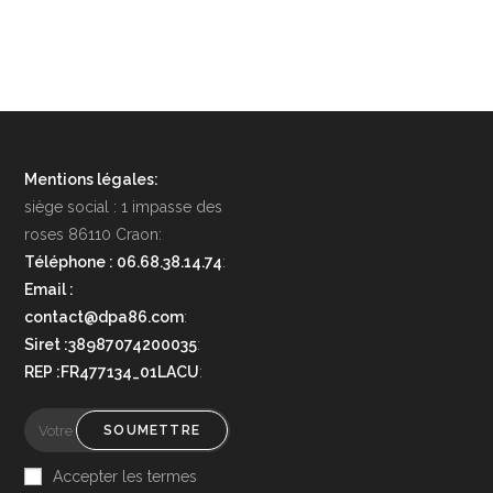
Mentions légales:
siège social : 1 impasse des
roses 86110 Craon:
Téléphone : 06.68.38.14.74
:
Email :
contact@dpa86.com
:
Siret :38987074200035
:
REP :FR477134_01LACU
:
SOUMETTRE
Accepter les termes