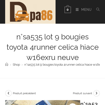
Skip
to
MENU
0
content
n°sa535 lot 9 bougies
toyota 4runner celica hiace
w16exru neuve
>
Shop
>
n°sa535 lot 9 bougies toyota 4runner celica hiace w16exr
Produit précédent
Produit suivant
n°sa53