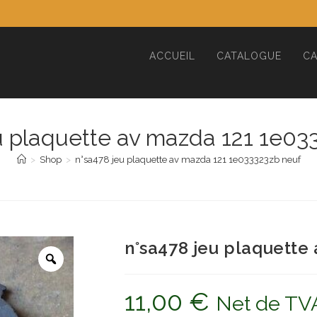
ACCUEIL
CATALOGUE
CA
u plaquette av mazda 121 1e03
>
Shop
>
n°sa478 jeu plaquette av mazda 121 1e033323zb neuf
n°sa478 jeu plaquette
11,00
€
Net de TV