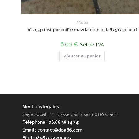
Mazda
n°sa531 insigne coffre mazda demio d26751711 neuf
6,00
€
Net de TVA
Ajouter au panier
Mentions légales:
siège social : 1 impasse des roses 86110 Craon:
Téléphone : 06.68.38.14.74
:
Email : contact@dpa86.com
:
Siret :38987074200035
: