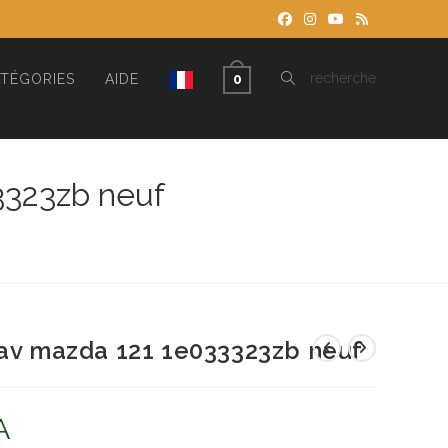
TOGGLE
recherche
TÉGORIES
AIDE
0
WEBSITE
3323zb neuf
SEARCH
 av mazda 121 1e033323zb neuf
A