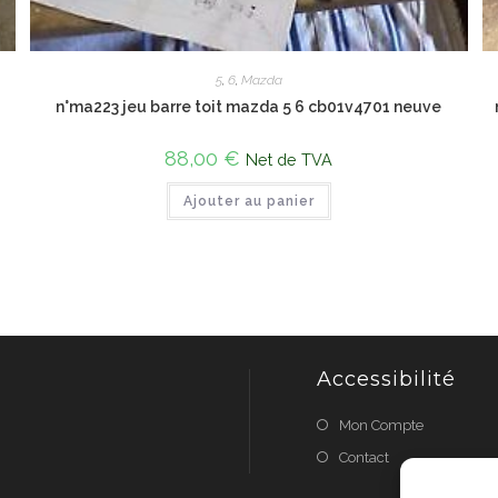
5
,
6
,
Mazda
n°ma223 jeu barre toit mazda 5 6 cb01v4701 neuve
88,00
€
Net de TVA
Ajouter au panier
Accessibilité
Mon Compte
Contact