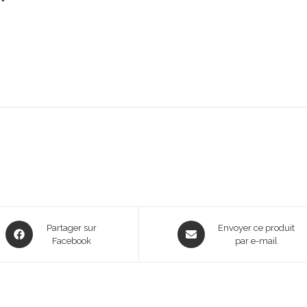
Opens
Opens
Partager sur
Envoyer ce produit
in
Facebook
in
par e-mail
a
a
new
new
window
window