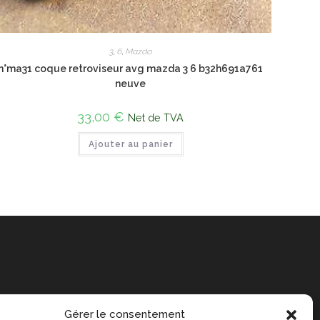
3
,
6
,
Mazda
n°ma31 coque retroviseur avg mazda 3 6 b32h691a761
neuve
33,00
€
Net de TVA
Ajouter au panier
Gérer le consentement