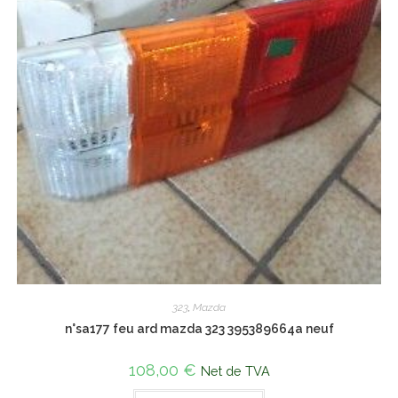
323
,
Mazda
n°sa177 feu ard mazda 323 395389664a neuf
108,00
€
Net de TVA