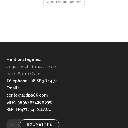
Ajouter au panier
Mentions légales:
siège social : 1 impasse des
roses 86110 Craon:
Téléphone : 06.68.38.14.74
:
Email :
contact@dpa86.com
:
Siret :38987074200035
:
REP :FR477134_01LACU
:
SOUMETTRE