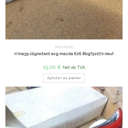
626
,
Mazda
n°ma39 clignotant avg mazda 626 8bgf51070 neuf
19,00
€
Net de TVA
Ajouter au panier