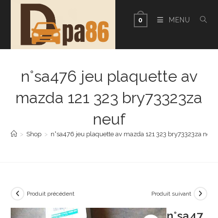
Skip
to
MENU
0
content
n°sa476 jeu plaquette av
mazda 121 323 bry73323za
neuf
>
Shop
>
n°sa476 jeu plaquette av mazda 121 323 bry73323za neuf
Produit précédent
Produit suivant
n°sa47