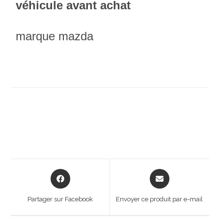
véhicule avant achat
marque mazda
Opens
Opens
in
in
a
a
Partager sur Facebook
Envoyer ce produit par e-mail
new
new
window
window