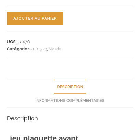
quantité
AJOUTER AU PANIER
de
n°sa476
jeu
UGS :
sa476
plaquette
Catégories :
121
,
323
,
Mazda
av
mazda
121
323
bry73323za
DESCRIPTION
neuf
INFORMATIONS COMPLÉMENTAIRES
Description
jeu plaquette avant