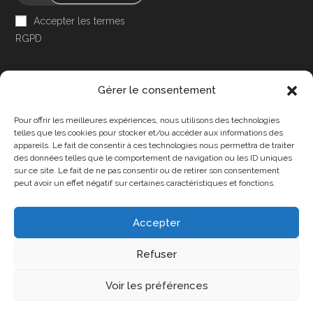
Accepter les termes
RGPD
Gérer le consentement
Pour offrir les meilleures expériences, nous utilisons des technologies
Accessibilité
telles que les cookies pour stocker et/ou accéder aux informations des
appareils. Le fait de consentir à ces technologies nous permettra de traiter
Mon Compte
des données telles que le comportement de navigation ou les ID uniques
sur ce site. Le fait de ne pas consentir ou de retirer son consentement
Contact
peut avoir un effet négatif sur certaines caractéristiques et fonctions.
Accepter
Confidentialité et cookies
Conditions Générales
Refuser
Politique de cookies (UE)
A propos de nous
Voir les préférences
Copyright 2025 - DPA86 - Tous droits réservés