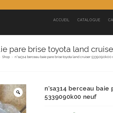
ACCUEIL
CATALOGUE
CA
ie pare brise toyota land crui
>
Shop
>
n°sa314 berceau baie pare brise toyota land cruiser 5339090k00 
n°sa314 berceau baie p
5339090k00 neuf