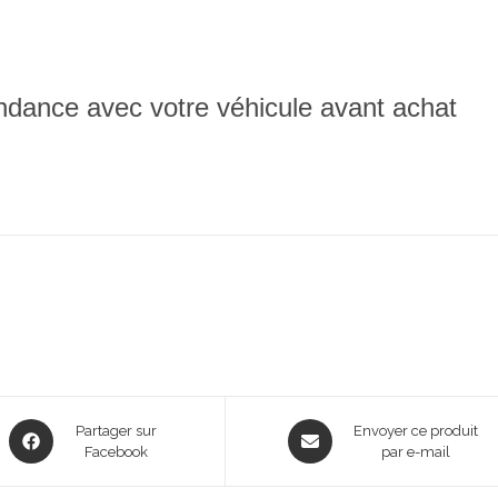
pondance avec votre véhicule avant achat
Opens
Opens
Partager sur
Envoyer ce produit
in
Facebook
in
par e-mail
a
a