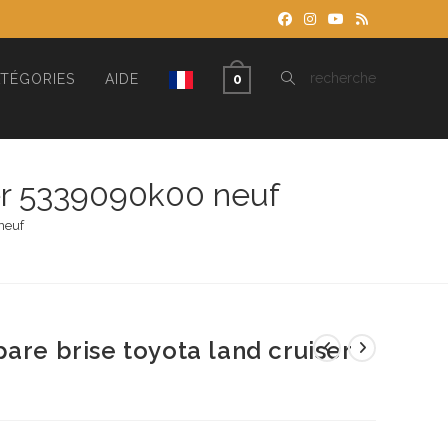
TOGGLE
recherche
TÉGORIES
AIDE
0
WEBSITE
ser 5339090k00 neuf
neuf
SEARCH
are brise toyota land cruiser