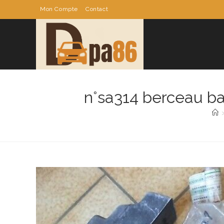
Skip
Mon Compte
Contact
to
content
n°sa314 berceau ba