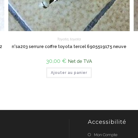
Toyota
,
toyota
r2
n°sa203 serrure coffre toyota tercel 6905519175 neuve
30,00
€
Net de TVA
Ajouter au panier
Accessibilité
Mon Compte