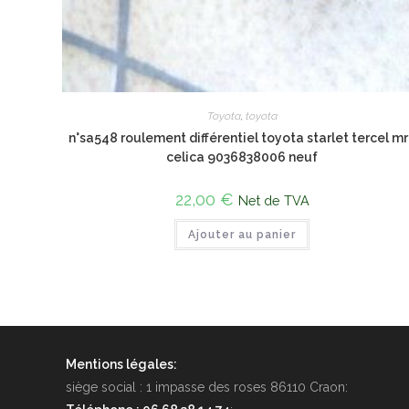
Toyota
,
toyota
n°sa548 roulement différentiel toyota starlet tercel m
celica 9036838006 neuf
22,00
€
Net de TVA
Ajouter au panier
Mentions légales:
siège social : 1 impasse des roses 86110 Craon: