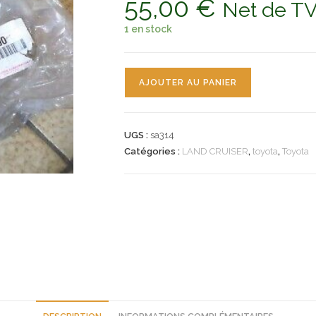
55,00
€
Net de T
1 en stock
quantité
AJOUTER AU PANIER
de
n°sa314
berceau
UGS :
sa314
baie
Catégories :
LAND CRUISER
,
toyota
,
Toyota
pare
brise
toyota
land
cruiser
5339090k00
neuf