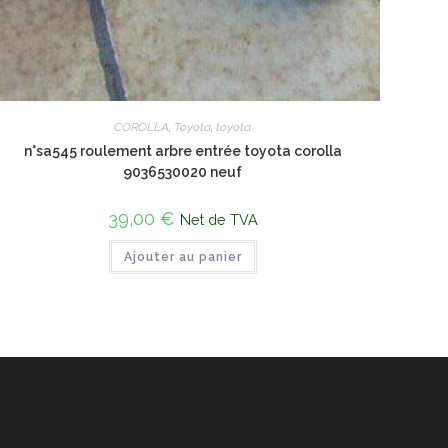
COROLLA
,
Toyota
,
toyota
n°sa545 roulement arbre entrée toyota corolla
9036530020 neuf
39,00
€
Net de TVA
Ajouter au panier