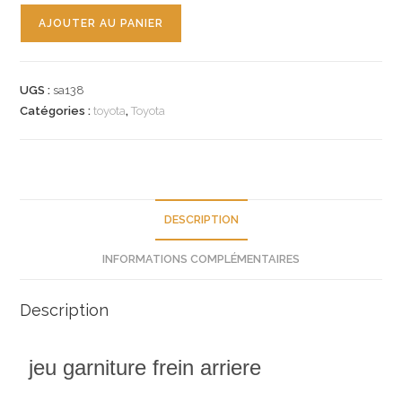
quantité
AJOUTER AU PANIER
de
n°sa138
jeu
UGS :
sa138
garniture
Catégories :
toyota
,
Toyota
frein
toyota
picnic
0449544020
neuf
DESCRIPTION
INFORMATIONS COMPLÉMENTAIRES
Description
jeu garniture frein arriere