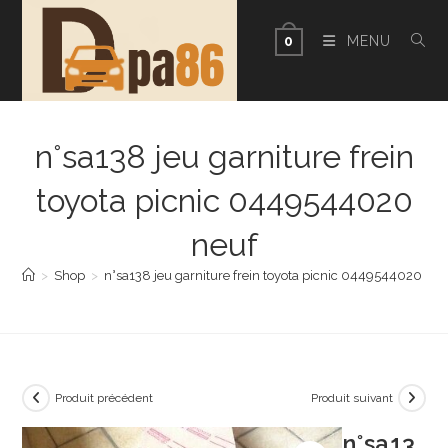
Skip
to
MENU
0
content
n°sa138 jeu garniture frein
toyota picnic 0449544020
neuf
>
Shop
>
n°sa138 jeu garniture frein toyota picnic 0449544020 neu
Produit précédent
Produit suivant
n°sa13