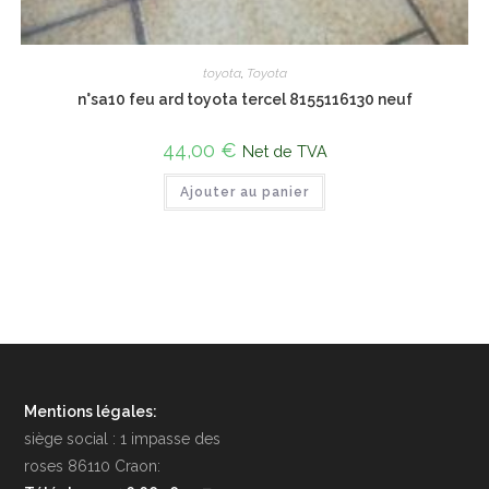
toyota
,
Toyota
n°sa10 feu ard toyota tercel 8155116130 neuf
44,00
€
Net de TVA
Ajouter au panier
Mentions légales:
siège social : 1 impasse des
roses 86110 Craon: