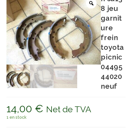
8 jeu
garnit
ure
frein
toyota
picnic
04495
44020
neuf
14,00
€
Net de TVA
1 en stock