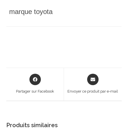
marque toyota
Opens
Opens
in
in
a
a
Partager sur Facebook
Envoyer ce produit par e-mail
new
new
window
window
Produits similaires