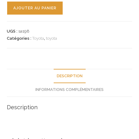
quantité
AJOUTER AU PANIER
de
n°sa198
joint
UGS :
sa198
lunette
Catégories :
Toyota
,
toyota
ar
toyota
corona
7557320290
neuf
DESCRIPTION
INFORMATIONS COMPLÉMENTAIRES
Description