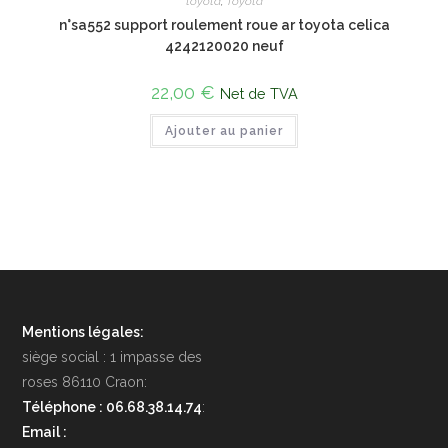
toyota
,
Toyota
n°sa552 support roulement roue ar toyota celica
4242120020 neuf
22,00
€
Net de TVA
Ajouter au panier
Mentions légales:
siège social : 1 impasse des
roses 86110 Craon:
Téléphone : 06.68.38.14.74
:
Email :