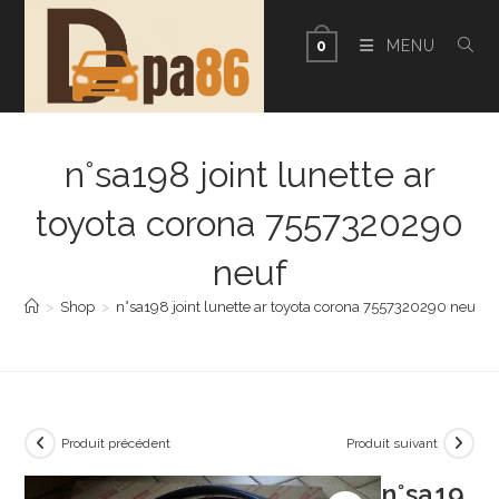
Skip
to
MENU
0
content
n°sa198 joint lunette ar
toyota corona 7557320290
neuf
>
Shop
>
n°sa198 joint lunette ar toyota corona 7557320290 neuf
Produit précédent
Produit suivant
n°sa19