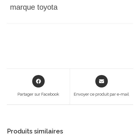
marque toyota
Opens
Opens
in
in
a
a
Partager sur Facebook
Envoyer ce produit par e-mail
new
new
window
window
Produits similaires