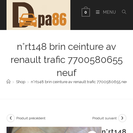
Skip
to
MENU
0
content
n°rt148 brin ceinture av
renault trafic 7700580655
neuf
>
Shop
>
n°rt148 brin ceinture av renault trafic 7700580655 neuf
Produit précédent
Produit suivant
n°rt148