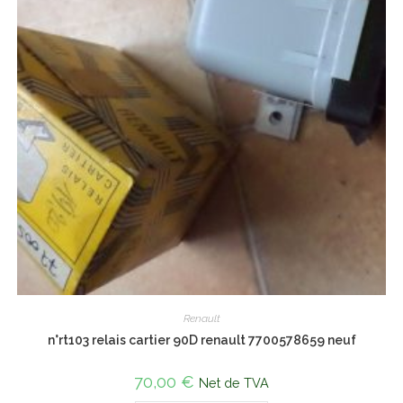
Renault
n°rt103 relais cartier 90D renault 7700578659 neuf
70,00
€
Net de TVA