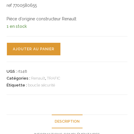
ref 7700580655
Pièce d’origine constructeur Renault
1 en stock
quantité
AJOUTER AU PANIER
de
n°rt148
brin
UGS :
rt148
ceinture
Catégories :
Renault
,
TRAFIC
av
Étiquette :
boucle sécurité
renault
trafic
7700580655
neuf
DESCRIPTION