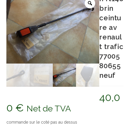
brin
ceintu
re av
renaul
t trafic
77005
80655
neuf
40,0
0
€
Net de TVA
commande sur le coté pas au dessus