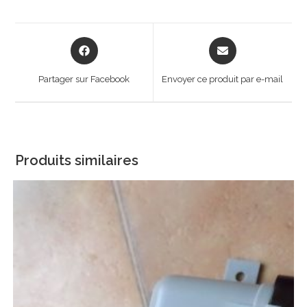
Opens
Opens
in
in
a
a
Partager sur Facebook
Envoyer ce produit par e-mail
new
new
window
window
Produits similaires