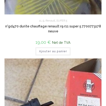
11
,
9
,
Renault
,
SUPER 5
n°gd470 durite chauffage renault r9 r11 super 5 7700773178
neuve
19,00
€
Net de TVA
Ajouter au panier