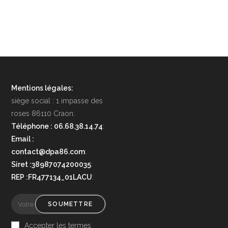
Mentions légales:
siège social : 1 impasse des
roses 86110 Craon:
Téléphone : 06.68.38.14.74
:
Email :
contact@dpa86.com
:
Siret :38987074200035
:
REP :FR477134_01LACU
:
SOUMETTRE
Accepter les termes