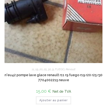
11
,
19
,
20
,
25
,
30
,
9
,
FUEGO
,
Renault
n°eu42 pompe lave glace renault r11 r9 fuego r19 r20 r25 r30
7704002215 neuve
15,00
€
Net de TVA
Ajouter au panier