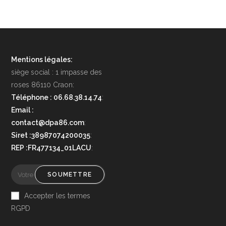
Mentions légales:
siège social : 1 impasse des
roses 86110 Craon:
Téléphone : 06.68.38.14.74
:
Email :
contact@dpa86.com
:
Siret :38987074200035
:
REP :FR477134_01LACU
:
SOUMETTRE
Accepter les termes
RGPD