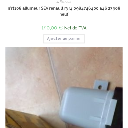
4
,
Renault
n°rt108 allumeur SEV renault r3 r4 0984746400 a46 27908
neuf
150,00
€
Net de TVA
Ajouter au panier