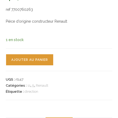
ref 7700760263
Pièce d’origine constructeur Renault
1 en stock
quantité
AJOUTER AU PANIER
de
n°rt147
lot
UGS :
rt147
silentbloc
Catégories :
11
,
9
,
Renault
barre
Étiquette :
direction
stabilisatrice
renault
r9
r11