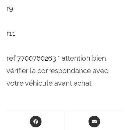
r9
r11
ref 7700760263
* attention bien
vérifier la correspondance avec
votre véhicule avant achat
Opens
Opens
in
in