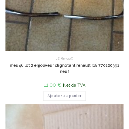
18
,
Renault
n°eu46 lot 2 enjoliveur clignotant renault r18 770120391
neuf
11,00
€
Net de TVA
Ajouter au panier