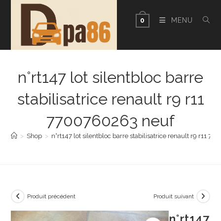
Skip
to
MENU
0
content
n°rt147 lot silentbloc barre
stabilisatrice renault r9 r11
7700760263 neuf
>
Shop
>
n°rt147 lot silentbloc barre stabilisatrice renault r9 r11 
Produit précédent
Produit suivant
n°rt147