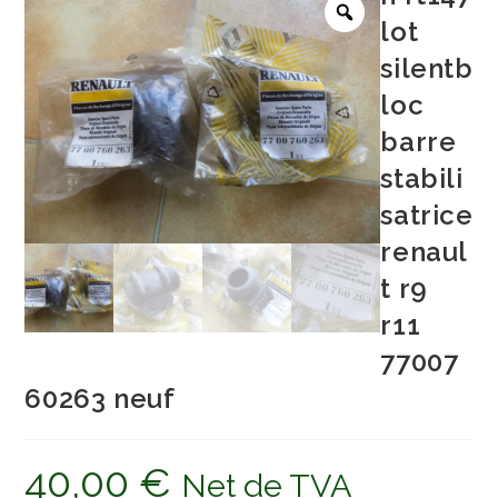
lot
silentb
loc
barre
stabili
satrice
renaul
t r9
r11
77007
60263 neuf
40,00
€
Net de TVA