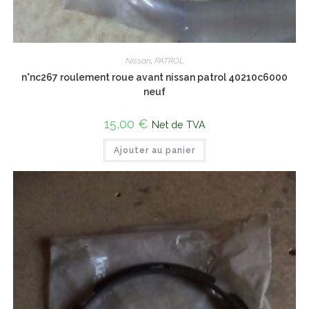
Nissan
,
PATROL
n°nc267 roulement roue avant nissan patrol 40210c6000
neuf
15,00
€
Net de TVA
Ajouter au panier