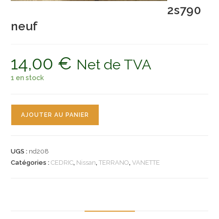
2s790
neuf
14,00
€
Net de TVA
1 en stock
quantité
AJOUTER AU PANIER
de
n°nd208
jeu
UGS :
nd208
plaquette
Catégories :
CEDRIC
,
Nissan
,
TERRANO
,
VANETTE
nissan
cedric
king
cab