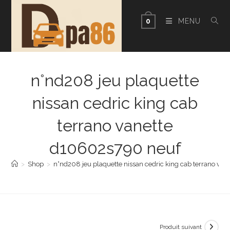
Skip
to
MENU
0
content
n°nd208 jeu plaquette
nissan cedric king cab
terrano vanette
d10602s790 neuf
>
Shop
>
n°nd208 jeu plaquette nissan cedric king cab terrano va
Produit suivant