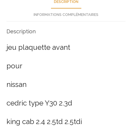
terrano
DESCRIPTION
vanette
INFORMATIONS COMPLÉMENTAIRES
d10602s790
neuf
Description
jeu plaquette avant
pour
nissan
cedric type Y30 2.3d
king cab 2.4 2.5td 2.5tdi