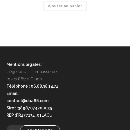
Ajouter au panier
Mentions légales:
siège social : 1 impasse des
roses 86110 Craon:
Téléphone : 06.68.38.14.74
:
Email :
contact@dpa86.com
:
Siret :38987074200035
:
REP :FR477134_01LACU
: