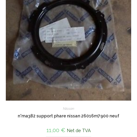
Nissan
n°ma382 support phare nissan 26016m7900 neuf
11,00
€
Net de TVA