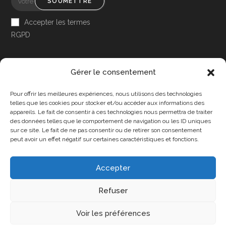
SOUMETTRE
Accepter les termes
RGPD
Gérer le consentement
Pour offrir les meilleures expériences, nous utilisons des technologies
Accessibilité
telles que les cookies pour stocker et/ou accéder aux informations des
appareils. Le fait de consentir à ces technologies nous permettra de traiter
Mon Compte
des données telles que le comportement de navigation ou les ID uniques
sur ce site. Le fait de ne pas consentir ou de retirer son consentement
Contact
peut avoir un effet négatif sur certaines caractéristiques et fonctions.
Accepter
Confidentialité et cookies
Conditions Générales
Refuser
Politique de cookies (UE)
A propos de nous
Voir les préférences
Copyright 2025 - DPA86 - Tous droits réservés