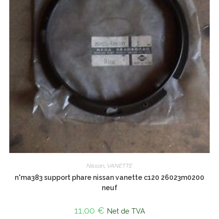
Nissan
,
VANETTE
n°ma383 support phare nissan vanette c120 26023m0200
neuf
11,00
€
Net de TVA