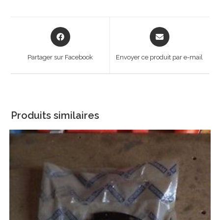
Opens
Opens
in
in
a
a
Partager sur Facebook
Envoyer ce produit par e-mail
new
new
window
window
Produits similaires