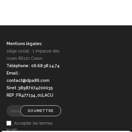
Mentions légales:
siège social : 1 impasse des
roses 86110 Craon:
Téléphone : 06.68.38.14.74
:
Email :
contact@dpa86.com
:
Siret :38987074200035
:
REP :FR477134_01LACU
:
SOUMETTRE
Accepter les termes
RGPD