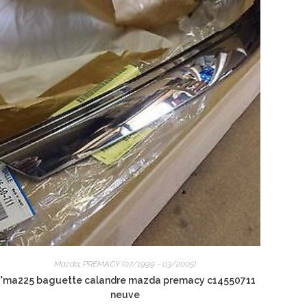
Mazda
,
PREMACY (07/1999 - 03/2005)
°ma225 baguette calandre mazda premacy c14550711
neuve