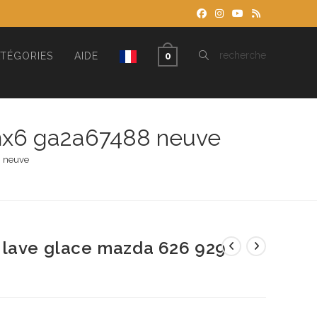
TOGGLE
recherche
TÉGORIES
AIDE
0
WEBSITE
mx6 ga2a67488 neuve
 neuve
SEARCH
 lave glace mazda 626 929