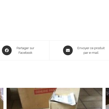
Opens
Opens
Partager sur
Envoyer ce produit
in
Facebook
in
par e-mail
a
a
new
new
window
window