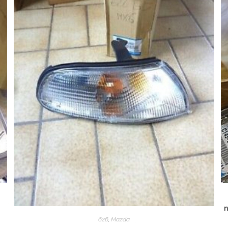
n
626
,
Mazda