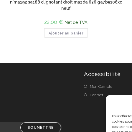
n°ma192 sa188 clignotant droit mazda 626 ga7b5106xc
neuf
22,00
€
Net de TVA
Ajouter au panier
Accessibilité
Mon Compte
Contact
Pour offrir 
cookies pour
ces technolo
SOUMETTRE