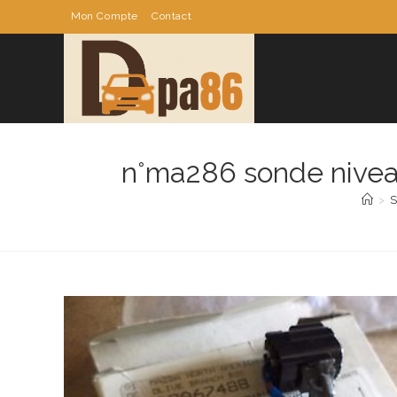
Skip
Mon Compte
Contact
to
content
n°ma286 sonde nive
>
S