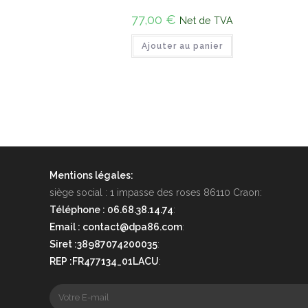
77,00
€
Net de TVA
Ajouter au panier
Mentions légales:
siège social : 1 impasse des roses 86110 Craon:
Téléphone : 06.68.38.14.74
:
Email : contact@dpa86.com
:
Siret :38987074200035
:
REP :FR477134_01LACU
: