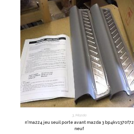
3
,
Mazda
n°ma224 jeu seuil porte avant mazda 3 bp4kv1370f72
neuf