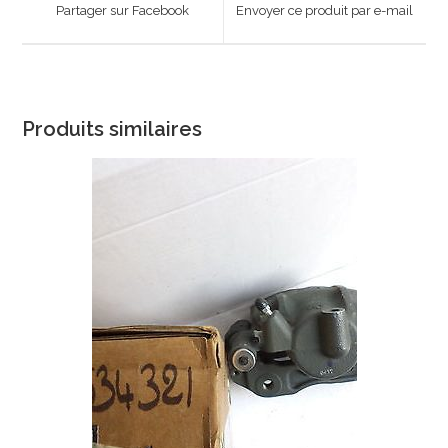
Partager sur Facebook
Envoyer ce produit par e-mail
new
new
window
window
Produits similaires