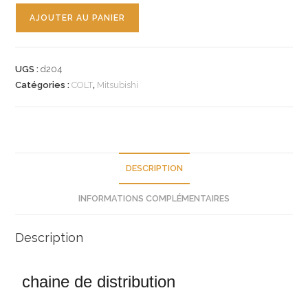
quantité
AJOUTER AU PANIER
de
n°d204
chaine
UGS :
d204
distribution
Catégories :
COLT
,
Mitsubishi
mitsubishi
colt
mn960334
neuve
DESCRIPTION
INFORMATIONS COMPLÉMENTAIRES
Description
chaine de distribution