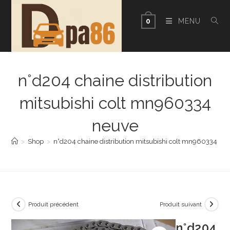
Skip
to
MENU
0
content
n°d204 chaine distribution
mitsubishi colt mn960334
neuve
>
Shop
>
n°d204 chaine distribution mitsubishi colt mn960334 ne
Produit précédent
Produit suivant
n°d204