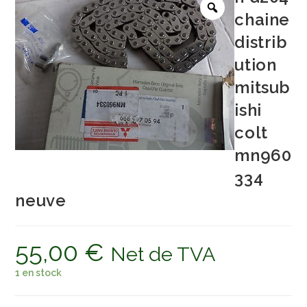
chaine
distrib
ution
mitsub
ishi
colt
mn960
334
neuve
55,00
€
Net de TVA
1 en stock