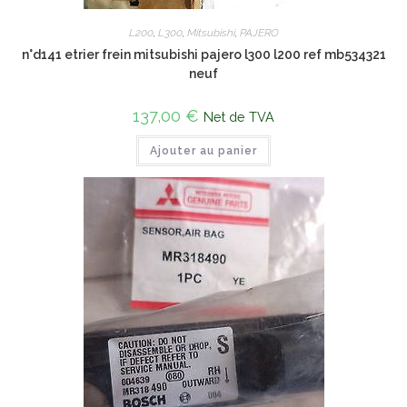
L200
,
L300
,
Mitsubishi
,
PAJERO
n°d141 etrier frein mitsubishi pajero l300 l200 ref mb534321
neuf
137,00
€
Net de TVA
Ajouter au panier