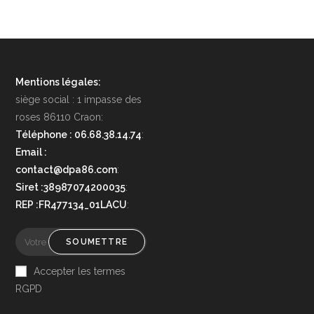
Mentions légales:
siège social : 1 impasse des
roses 86110 Craon:
Téléphone : 06.68.38.14.74
:
Email :
contact@dpa86.com
:
Siret :38987074200035
:
REP :FR477134_01LACU
:
SOUMETTRE
Accepter les termes
RGPD