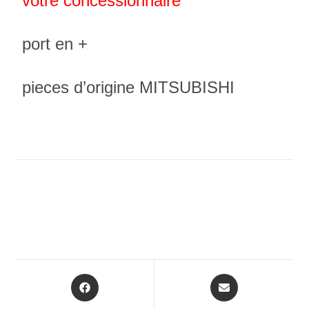
votre concessionnaire
port en +
pieces d’origine MITSUBISHI
Opens
Opens
in
in
a
a