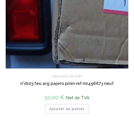
Mitsubishi
,
PAJERO
n°d103 feu arg pajero pinin ref mr496673 neuf
50,00
€
Net de TVA
Ajouter au panier