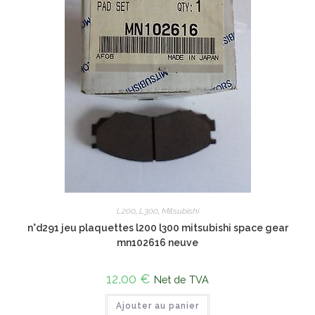
L200
,
L300
,
Mitsubishi
n°d291 jeu plaquettes l200 l300 mitsubishi space gear
mn102616 neuve
12,00
€
Net de TVA
Ajouter au panier