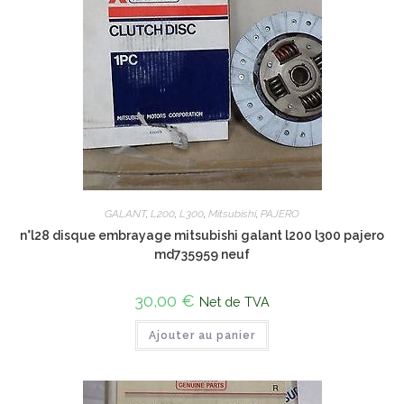
GALANT
,
L200
,
L300
,
Mitsubishi
,
PAJERO
n°l28 disque embrayage mitsubishi galant l200 l300 pajero
md735959 neuf
30,00
€
Net de TVA
Ajouter au panier