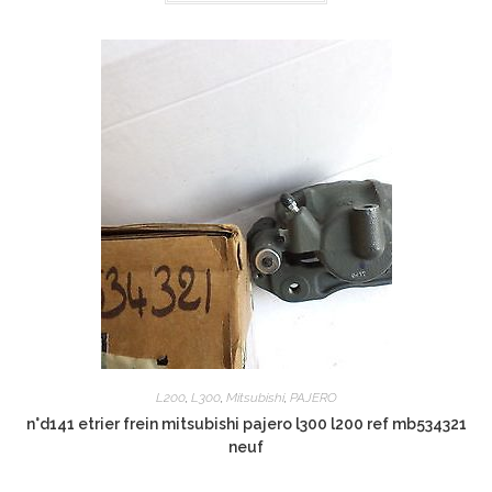
L200
,
L300
,
Mitsubishi
,
PAJERO
n°d141 etrier frein mitsubishi pajero l300 l200 ref mb534321
neuf