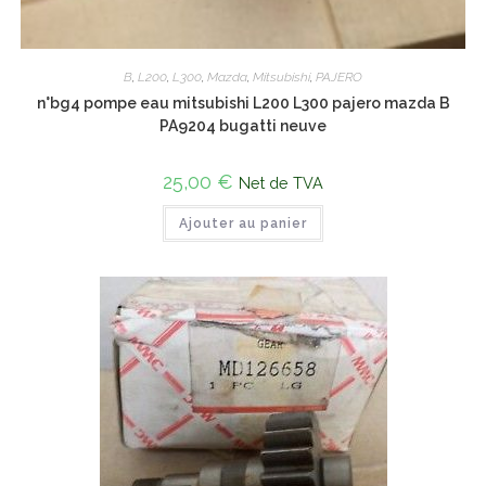
B
,
L200
,
L300
,
Mazda
,
Mitsubishi
,
PAJERO
n°bg4 pompe eau mitsubishi L200 L300 pajero mazda B
PA9204 bugatti neuve
25,00
€
Net de TVA
Ajouter au panier