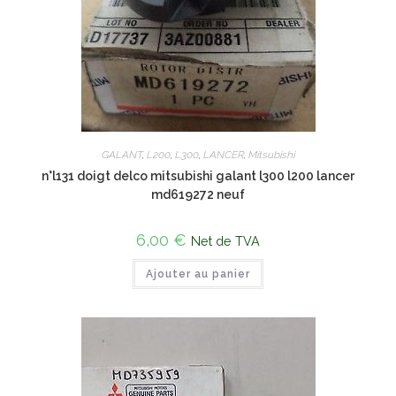
GALANT
,
L200
,
L300
,
LANCER
,
Mitsubishi
n°l131 doigt delco mitsubishi galant l300 l200 lancer
md619272 neuf
6,00
€
Net de TVA
Ajouter au panier