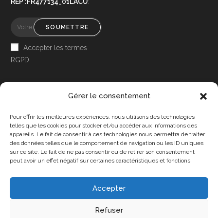
REP :FR477134_01LACU
:
SOUMETTRE
Accepter les termes
RGPD
Gérer le consentement
Pour offrir les meilleures expériences, nous utilisons des technologies
Accessibilité
telles que les cookies pour stocker et/ou accéder aux informations des
appareils. Le fait de consentir à ces technologies nous permettra de traiter
Mon Compte
des données telles que le comportement de navigation ou les ID uniques
sur ce site. Le fait de ne pas consentir ou de retirer son consentement
Contact
peut avoir un effet négatif sur certaines caractéristiques et fonctions.
Accepter
Confidentialité et cookies
Conditions Générales
Refuser
Politique de cookies (UE)
A propos de nous