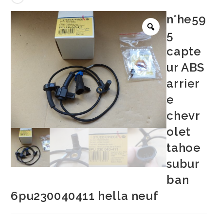
n°he59
5
capte
ur ABS
arrier
e
chevr
olet
tahoe
subur
ban
6pu230040411 hella neuf