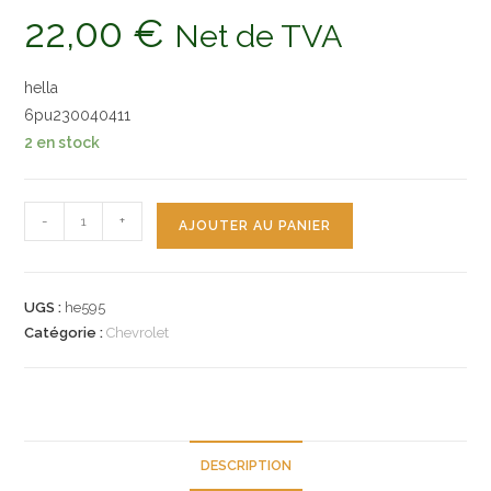
22,00
€
Net de TVA
hella
6pu230040411
2 en stock
quantité
-
+
AJOUTER AU PANIER
de
n°he595
capteur
UGS :
he595
ABS
Catégorie :
Chevrolet
arriere
chevrolet
tahoe
suburban
6pu230040411
DESCRIPTION
hella