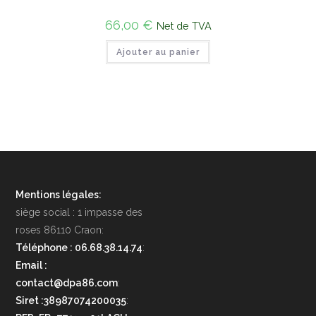
66,00
€
Net de TVA
Ajouter au panier
Mentions légales:
siège social : 1 impasse des
roses 86110 Craon:
Téléphone : 06.68.38.14.74
:
Email :
contact@dpa86.com
:
Siret :38987074200035
: