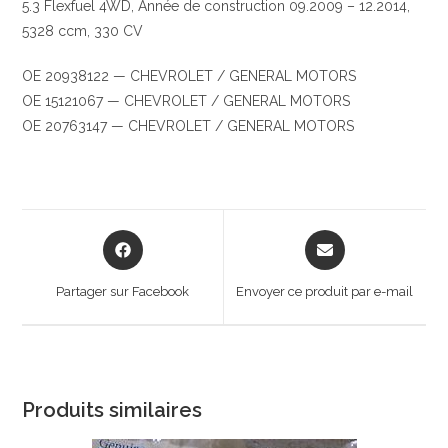
5.3 Flexfuel 4WD, Année de construction 09.2009 – 12.2014,
5328 ccm, 330 CV
OE 20938122 — CHEVROLET / GENERAL MOTORS
OE 15121067 — CHEVROLET / GENERAL MOTORS
OE 20763147 — CHEVROLET / GENERAL MOTORS
Opens
Opens
in
in
a
a
Partager sur Facebook
Envoyer ce produit par e-mail
new
new
window
window
Produits similaires