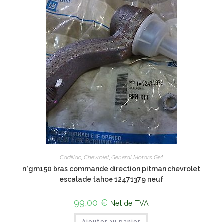
Cadillac
,
Chevrolet
,
General Motors GM
n°gm150 bras commande direction pitman chevrolet
escalade tahoe 12471379 neuf
99,00
€
Net de TVA
Ajouter au panier