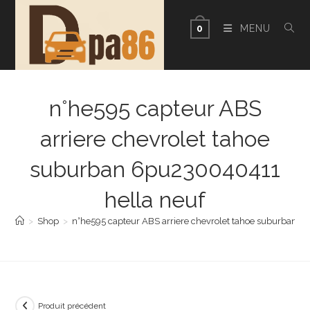
Skip
to
MENU
0
content
n°he595 capteur ABS
arriere chevrolet tahoe
suburban 6pu230040411
hella neuf
>
Shop
>
n°he595 capteur ABS arriere chevrolet tahoe suburban 
Produit précédent