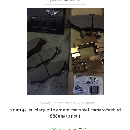
Chevrolet
,
General Motors GM
,
Pontiac
n°gm142 jeu plaquette arriere chevrolet camaro firebird
88899570 neuf
66,00
€
Net de TVA