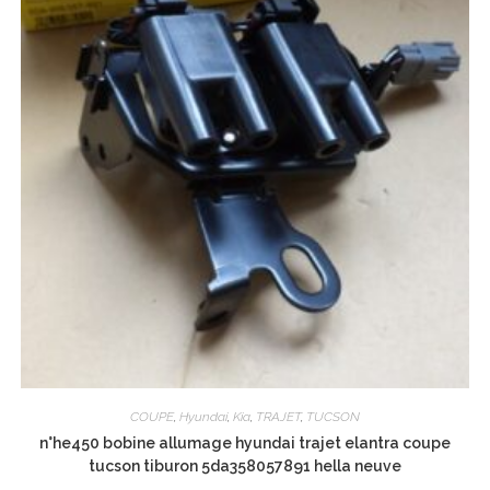
COUPE
,
Hyundai
,
Kia
,
TRAJET
,
TUCSON
n°he450 bobine allumage hyundai trajet elantra coupe
tucson tiburon 5da358057891 hella neuve