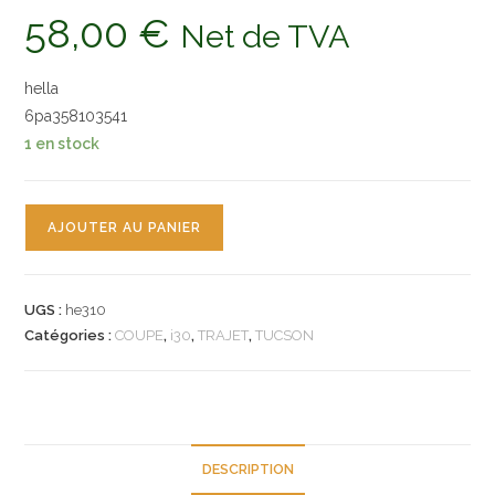
58,00
€
Net de TVA
hella
6pa358103541
1 en stock
quantité
AJOUTER AU PANIER
de
n°he310
sonde
UGS :
he310
lambda
Catégories :
COUPE
,
i30
,
TRAJET
,
TUCSON
hyundai
trajet
coupe
matrix
i30
DESCRIPTION
6pa358103541