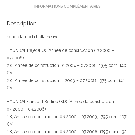
INFORMATIONS COMPLÉMENTAIRES
hella
neuve
Description
sonde lambda hella neuve
HYUNDAI Trajet (FO) (Année de construction 03.2000 –
07.2008)
2.0, Année de construction 01.2004 – 07.2008, 1975 ccm, 140
CV
2.0, Année de construction 11.2003 – 07.2008, 1975 ccm, 141
CV
HYUNDAI Elantra III Berline (XD) (Année de construction
03.2000 – 09.2006)
1.8, Année de construction 06.2000 – 07.2003, 1795 ccm, 107
CV
1.8, Année de construction 06.2000 – 07.2006, 1795 ccm, 132