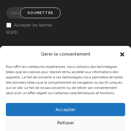
SOUMETTRE
Accepter les termes
RGPD
Gérer le consentement
Pour offrir les meilleures expériences, nous utilisons des technologies
Accessibilité
telles que les cookies pour stocker et/ou accéder aux informations des
appareils. Le fait de consentir à ces technologies nous permettra de traiter
Mon Compte
des données telles que le comportement de navigation ou les ID uniques
sur ce site. Le fait de ne pas consentir ou de retirer son consentement
Contact
peut avoir un effet négatif sur certaines caractéristiques et fonctions.
Accepter
Confidentialité et cookies
Conditions Générales
Refuser
Politique de cookies (UE)
A propos de nous