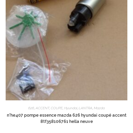
626
,
ACCENT
,
COUPE
,
Hyundai
,
LANTRA
,
Mazda
n°he407 pompe essence mazda 626 hyundai coupé accent
8tf358106761 hella neuve