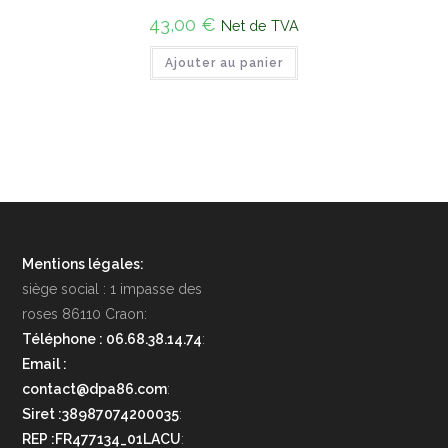
43,00
€
Net de TVA
Ajouter au panier
Mentions légales:
siège social : 1 impasse des
roses 86110 Craon:
Téléphone : 06.68.38.14.74
:
Email :
contact@dpa86.com
:
Siret :38987074200035
:
REP :FR477134_01LACU
: