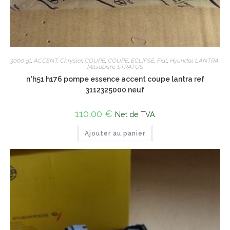
3000 gt
,
ACCENT
,
Chrysler
,
COUPE
,
COUPE
,
ECLIPSE
,
Fiat
,
Hyundai
,
LANTRA
,
Mitsubishi
,
STRATUS
n°h51 h176 pompe essence accent coupe lantra ref
3112325000 neuf
110,00
€
Net de TVA
Ajouter au panier