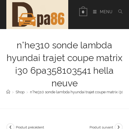
Skip
to
MENU
0
content
n°he310 sonde lambda
hyundai trajet coupe matrix
i30 6pa358103541 hella
neuve
>
Shop
>
n°he310 sonde lambda hyundai trajet coupe matrix i30 
Produit précédent
Produit suivant