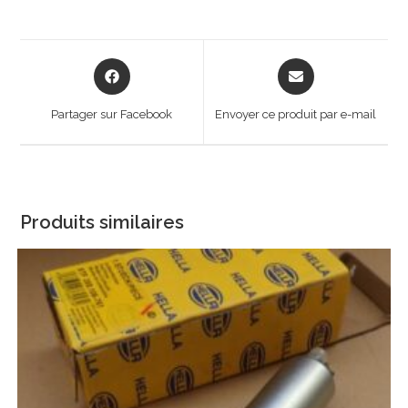
Opens
Opens
in
in
a
a
Partager sur Facebook
Envoyer ce produit par e-mail
new
new
window
window
Produits similaires