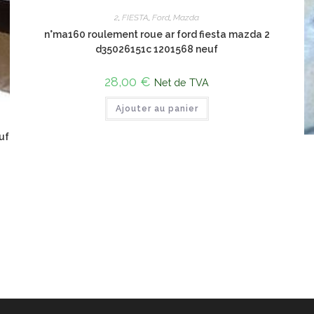
2
,
FIESTA
,
Ford
,
Mazda
n°ma160 roulement roue ar ford fiesta mazda 2
d35026151c 1201568 neuf
28,00
€
Net de TVA
Ajouter au panier
uf