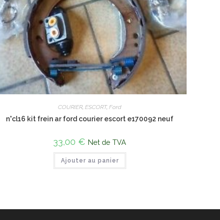
COURIER
,
ESCORT
,
Ford
n°cl16 kit frein ar ford courier escort e170092 neuf
33,00
€
Net de TVA
Ajouter au panier