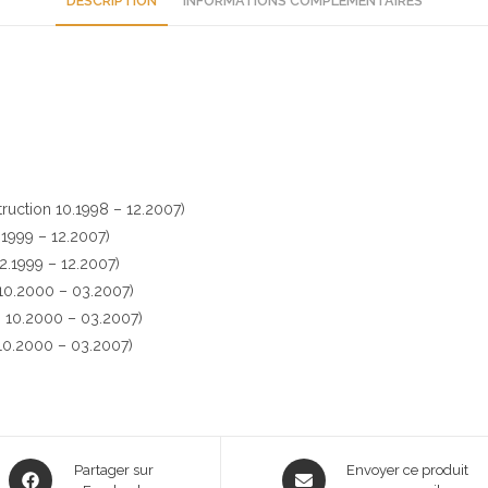
DESCRIPTION
INFORMATIONS COMPLÉMENTAIRES
uction 10.1998 – 12.2007)
1999 – 12.2007)
.1999 – 12.2007)
10.2000 – 03.2007)
 10.2000 – 03.2007)
0.2000 – 03.2007)
Opens
Opens
Partager sur
Envoyer ce produit