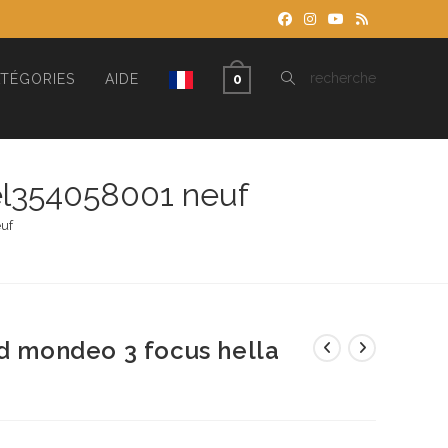
TOGGLE
recherche
TÉGORIES
AIDE
0
WEBSITE
9el354058001 neuf
uf
SEARCH
rd mondeo 3 focus hella