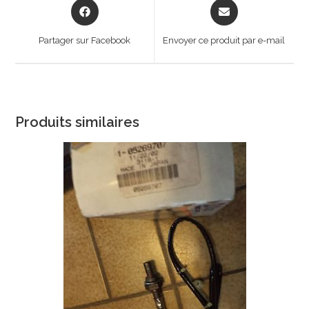
Opens
Opens
in
in
a
a
Partager sur Facebook
Envoyer ce produit par e-mail
new
new
window
window
Produits similaires