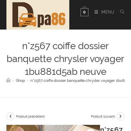
Skip
to
MENU
0
content
n°z567 coiffe dossier
banquette chrysler voyager
1bu881d5ab neuve
>
Shop
>
n°z567 coiffe dossier banquette chrysler voyager 1bu88
Produit précédent
Produit suivant
n°z567