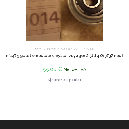
Chrysler
,
VOYAGER III (01/1995 - 03/2001)
n°z479 galet enrouleur chrysler voyager 2.5td 4863737 neuf
55,00
€
Net de TVA
Ajouter au panier