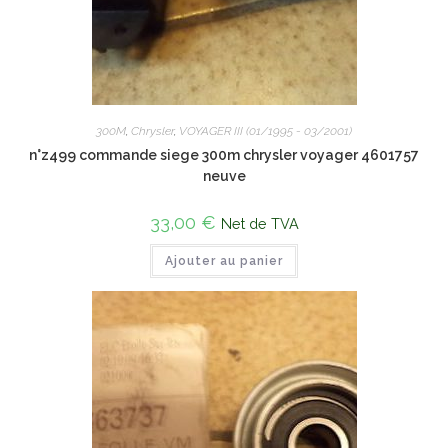
300M
,
Chrysler
,
VOYAGER III (01/1995 - 03/2001)
n°z499 commande siege 300m chrysler voyager 4601757
neuve
33,00
€
Net de TVA
Ajouter au panier