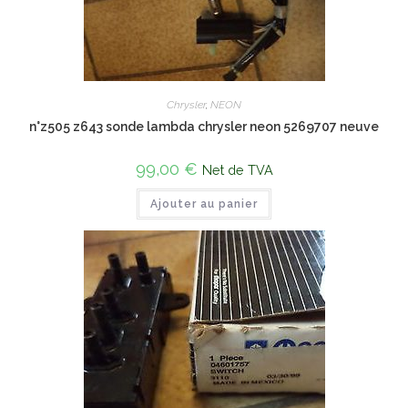
Chrysler
,
NEON
n°z505 z643 sonde lambda chrysler neon 5269707 neuve
99,00
€
Net de TVA
Ajouter au panier