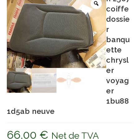
coiffe
dossie
r
banqu
ette
chrysl
er
voyag
er
1bu88
1d5ab neuve
66,00
€
Net de TVA