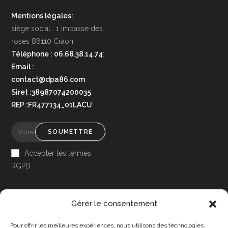
Mentions légales:
siège social : 1 impasse des
roses 86110 Craon:
Téléphone : 06.68.38.14.74
:
Email :
contact@dpa86.com
:
Siret :38987074200035
:
REP :FR477134_01LACU
:
SOUMETTRE
Accepter les termes
RGPD
Gérer le consentement
Pour offrir les meilleures expériences, nous utilisons des technologies