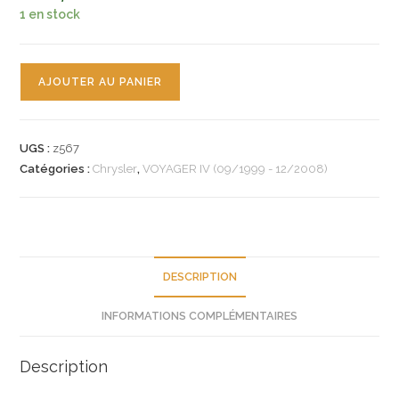
1 en stock
quantité
AJOUTER AU PANIER
de
n°z567
coiffe
UGS :
z567
dossier
Catégories :
Chrysler
,
VOYAGER IV (09/1999 - 12/2008)
banquette
chrysler
voyager
1bu881d5ab
neuve
DESCRIPTION
INFORMATIONS COMPLÉMENTAIRES
Description