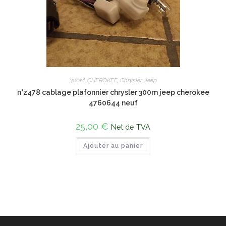
300M
,
CHEROKEE
,
Chrysler
,
Jeep
n°z478 cablage plafonnier chrysler 300m jeep cherokee
4760644 neuf
25,00
€
Net de TVA
Ajouter au panier