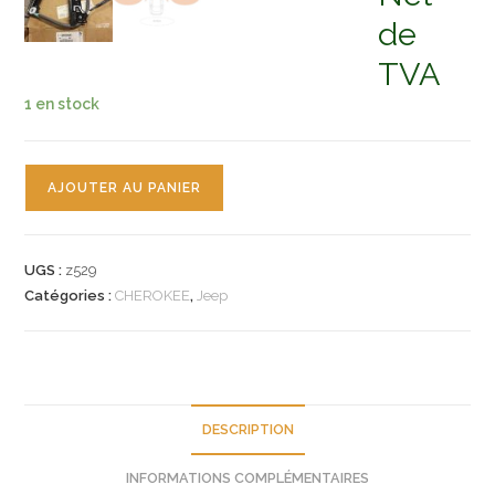
de
TVA
1 en stock
quantité
AJOUTER AU PANIER
de
n°z529
mecanisme
UGS :
z529
vitre
Catégories :
CHEROKEE
,
Jeep
jeep
cherokee
68045696ag
neuf
DESCRIPTION
INFORMATIONS COMPLÉMENTAIRES