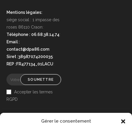
Mentions légales:
siège social : 1 impasse des
roses 86110 Craon:
Téléphone : 06.68.38.14.74
:
Email :
contact@dpa86.com
:
Siret :38987074200035
:
REP :FR477134_01LACU
:
SOUMETTRE
Accepter les termes
RGPD
Gérer le consentement