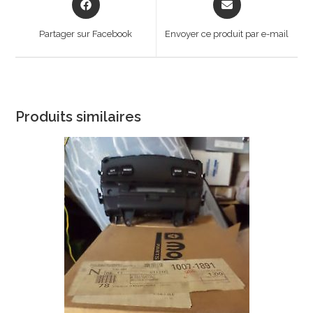
in
in
a
a
Partager sur Facebook
Envoyer ce produit par e-mail
new
new
window
window
Produits similaires