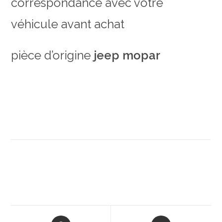
correspondance avec votre
véhicule avant achat
pièce d’origine
jeep mopar
Opens
Opens