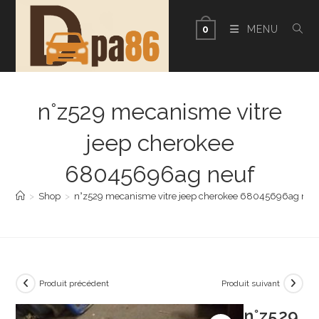
Skip
to
MENU
0
content
n°z529 mecanisme vitre
jeep cherokee
68045696ag neuf
>
Shop
>
n°z529 mecanisme vitre jeep cherokee 68045696ag neu
Produit précédent
Produit suivant
n°z529