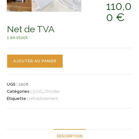
110,0
0
€
Net de TVA
1 en stock
quantité
AJOUTER AU PANIER
de
n°z408
radiateur
UGS :
z408
chauffage
Catégories :
300C
,
Chrysler
chrysler
Étiquette :
refroidissement
300c
voyager
5061586ac
neuf
DESCRIPTION