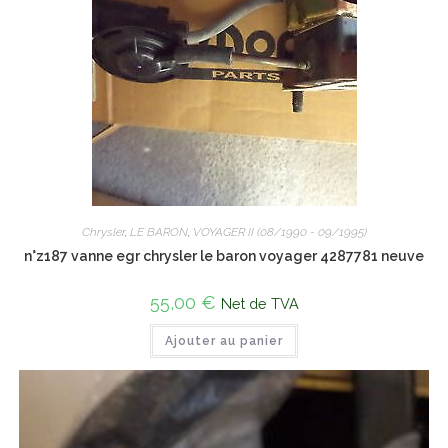
Chrysler
,
LE BARON
,
VOYAGER II (08/1990 - 09/1995)
n°z187 vanne egr chrysler le baron voyager 4287781 neuve
55,00
€
Net de TVA
Ajouter au panier