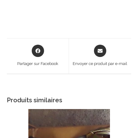
Opens
Opens
in
in
a
a
Partager sur Facebook
Envoyer ce produit par e-mail
new
new
window
window
Produits similaires