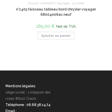
Chrysler
,
VOYAGER IV (09/1999 - 12/2008)
n°z403 faisceau tableau bord chrysler voyager
68004006ac neuf
165,00
€
Net de TVA
Ajouter au panier
Mentions légales:
siège social : 1 impasse des
roses 86110 Craon:
Téléphone : 06.68.38.14.74
:
Email :