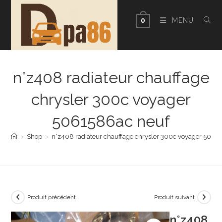
Skip
to
MENU
0
content
n°z408 radiateur chauffage
chrysler 300c voyager
5061586ac neuf
>
Shop
>
n°z408 radiateur chauffage chrysler 300c voyager 5061
Produit précédent
Produit suivant
n°z408