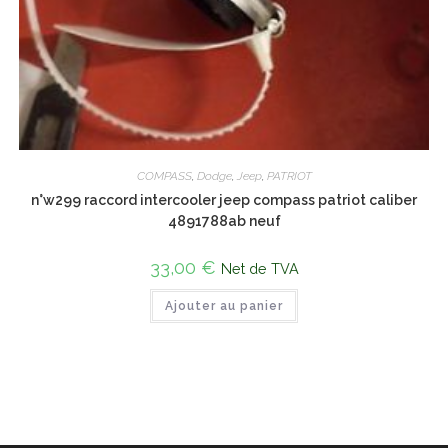
COMPASS
,
Dodge
,
Jeep
,
PATRIOT
n°w299 raccord intercooler jeep compass patriot caliber
4891788ab neuf
33,00
€
Net de TVA
Ajouter au panier