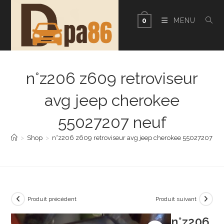
Skip
to
MENU
0
content
n°z206 z609 retroviseur
avg jeep cherokee
55027207 neuf
>
Shop
>
n°z206 z609 retroviseur avg jeep cherokee 55027207 ne
Produit précédent
Produit suivant
n°z206