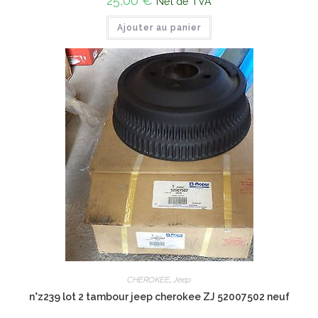
25,00
€
Net de TVA
Ajouter au panier
CHEROKEE
,
Jeep
n°z239 lot 2 tambour jeep cherokee ZJ 52007502 neuf