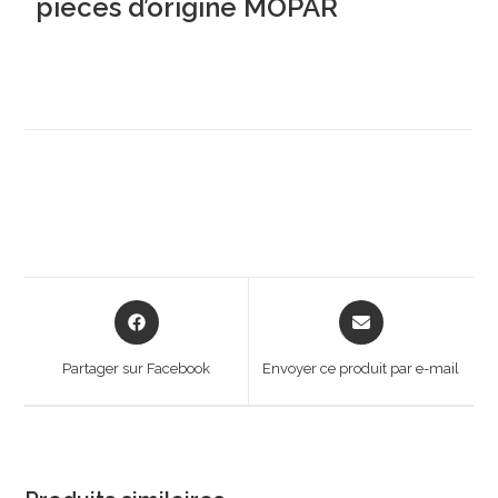
pieces d’origine MOPAR
Opens
Opens
in
in
a
a
Partager sur Facebook
Envoyer ce produit par e-mail
new
new
window
window