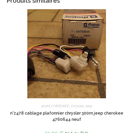
Produits similaires
300M
,
CHEROKEE
,
Chrysler
,
Jeep
n°z478 cablage plafonnier chrysler 300m jeep cherokee
4760644 neuf