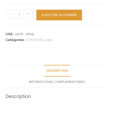
quantité
-
+
AJOUTER AU PANIER
de
n°z206
z609
UGS :
z206 , z609
retroviseur
Catégories :
CHEROKEE
,
Jeep
avg
jeep
cherokee
55027207
neuf
DESCRIPTION
INFORMATIONS COMPLÉMENTAIRES
Description