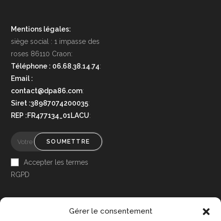
Mentions légales:
siège social : 1 impasse des
roses 86110 Craon:
Téléphone : 06.68.38.14.74
:
Email :
contact@dpa86.com
:
Siret :38987074200035
:
REP :FR477134_01LACU
:
SOUMETTRE
Accepter les termes
RGPD
Gérer le consentement