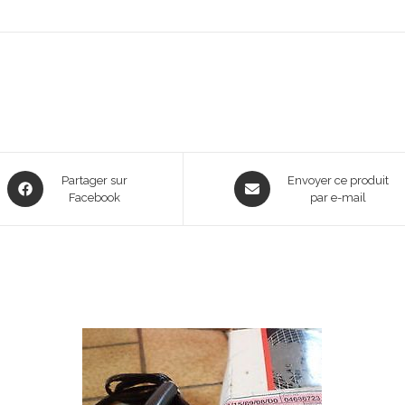
Opens
Opens
Partager sur
Envoyer ce produit
in
Facebook
in
par e-mail
a
a
new
new
window
window