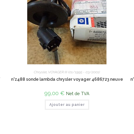
Chrysler
,
VOYAGER III (01/1995 - 03/2001)
f
n°z488 sonde lambda chrysler voyager 4686723 neuve
n
99,00
€
Net de TVA
Ajouter au panier