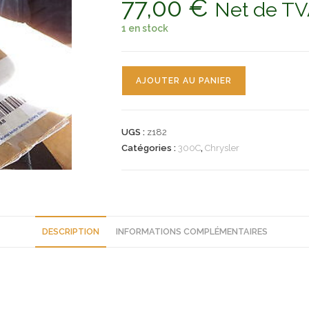
77,00
€
Net de T
1 en stock
quantité
AJOUTER AU PANIER
de
n°z182
retroviseur
UGS :
z182
interieur
Catégories :
300C
,
Chrysler
chrysler
300c
55157459ab
neuf
DESCRIPTION
INFORMATIONS COMPLÉMENTAIRES