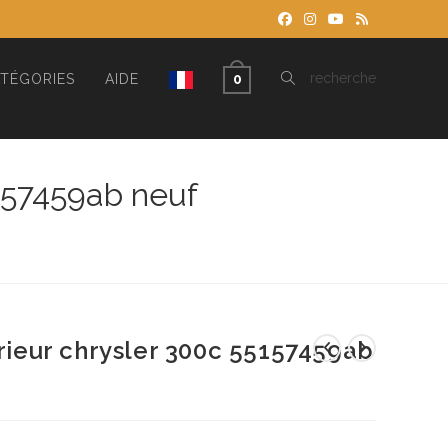
TOGGLE
recherche
TÉGORIES
AIDE
0
WEBSITE
5157459ab neuf
SEARCH
erieur chrysler 300c 55157459ab