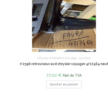
Chrysler
,
VOYAGER III (01/1995 - 03/2001)
n°z396 retroviseur avd chrysler voyager 4717464 neu
77,00
€
Net de TVA
Ajouter au panier