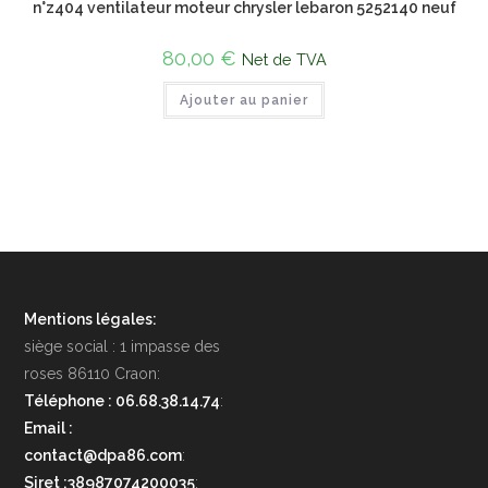
n°z404 ventilateur moteur chrysler lebaron 5252140 neuf
80,00
€
Net de TVA
Ajouter au panier
Mentions légales:
siège social : 1 impasse des
roses 86110 Craon:
Téléphone : 06.68.38.14.74
:
Email :
contact@dpa86.com
:
Siret :38987074200035
: