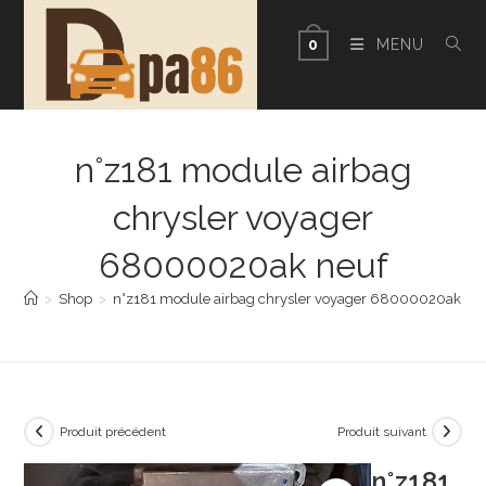
Skip
to
MENU
0
content
n°z181 module airbag
chrysler voyager
68000020ak neuf
>
Shop
>
n°z181 module airbag chrysler voyager 68000020ak ne
Produit précédent
Produit suivant
n°z181