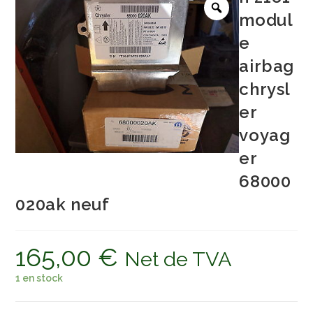
modul
e
airbag
chrysl
er
voyag
er
68000
020ak neuf
165,00
€
Net de TVA
1 en stock