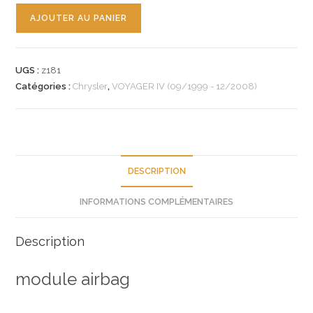
quantité
AJOUTER AU PANIER
de
n°z181
module
UGS :
z181
airbag
Catégories :
Chrysler
,
VOYAGER IV (09/1999 - 12/2008)
chrysler
voyager
68000020ak
neuf
DESCRIPTION
INFORMATIONS COMPLÉMENTAIRES
Description
module airbag