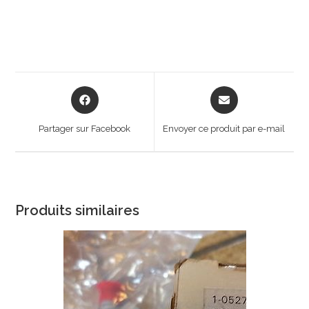
Opens
Opens
in
in
a
a
Partager sur Facebook
Envoyer ce produit par e-mail
new
new
window
window
Produits similaires