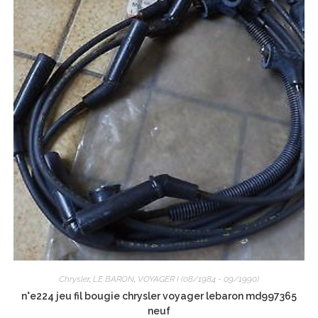
Chrysler
,
LE BARON
,
VOYAGER I (08/1984 - 09/1990)
n°e224 jeu fil bougie chrysler voyager lebaron md997365
neuf