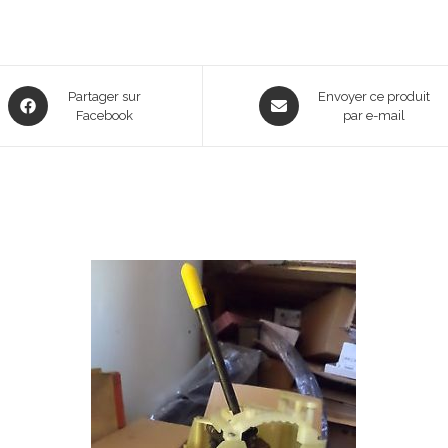
Opens
Opens
Partager sur
Envoyer ce produit
in
Facebook
in
par e-mail
a
a
new
new
window
window