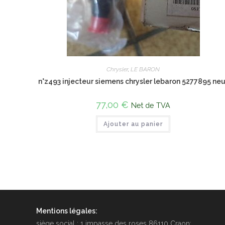
Chrysler
,
LE BARON
n°z493 injecteur siemens chrysler lebaron 5277895 neu
77,00
€
Net de TVA
Ajouter au panier
Mentions légales:
siège social : 1 impasse des roses 86110 Craon: