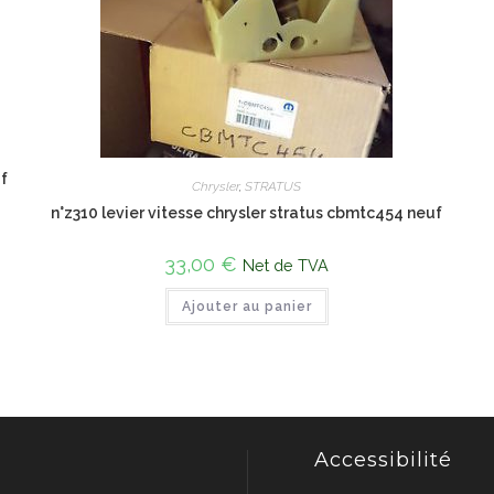
f
Chrysler
,
STRATUS
n°z310 levier vitesse chrysler stratus cbmtc454 neuf
33,00
€
Net de TVA
Ajouter au panier
Accessibilité