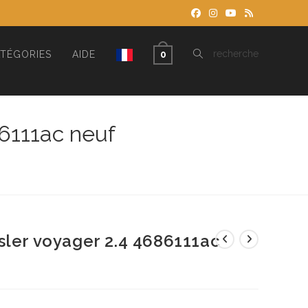
TOGGLE
recherche
TÉGORIES
AIDE
0
WEBSITE
86111ac neuf
SEARCH
sler voyager 2.4 4686111ac