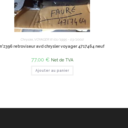
Chrysler
,
VOYAGER III (01/1995 - 03/2001)
n°z396 retroviseur avd chrysler voyager 4717464 neuf
77,00
€
Net de TVA
Ajouter au panier