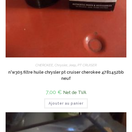
CHEROKEE
,
Chrysler
,
Jeep
,
PT CRUISER
n°w305 filtre huile chrysler pt cruiser cherokee 4781452bb
neuf
7,00
€
Net de TVA
Ajouter au panier