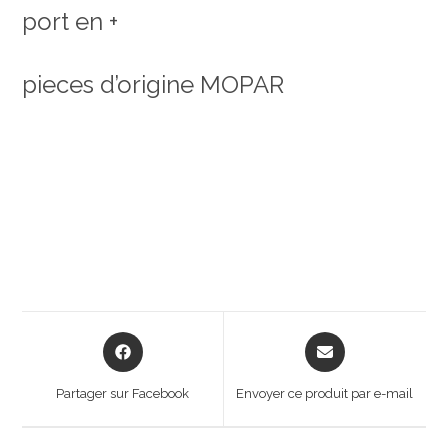
port en +
pieces d’origine MOPAR
Opens
Opens
in
in
a
a
Partager sur Facebook
Envoyer ce produit par e-mail
new
new
window
window