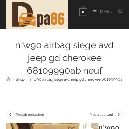
Skip
to
MENU
0
content
n°w90 airbag siege avd
jeep gd cherokee
68109990ab neuf
>
Shop
>
n°w90 airbag siege avd jeep gd cherokee 68109990ab n
Produit précédent
Produit suivant
n°w90