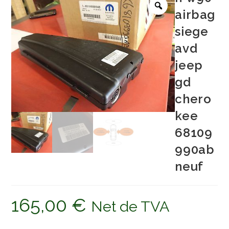
airbag
siege
avd
jeep
gd
chero
kee
68109
990ab
neuf
165,00
€
Net de TVA