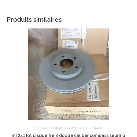
Produits similaires
Chrysler
,
COMPASS
,
Dodge
,
Jeep
,
SEBRING
n°z241 lot disque frein dodge caliber compass sebring