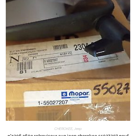
CHEROKEE
,
Jeep
n°z206 z609 retroviseur avg jeep cherokee 55027207 neuf