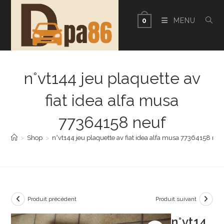
Skip
to
MENU
0
content
n°vt144 jeu plaquette av
fiat idea alfa musa
77364158 neuf
>
Shop
>
n°vt144 jeu plaquette av fiat idea alfa musa 77364158 neu
Produit précédent
Produit suivant
n°vt14