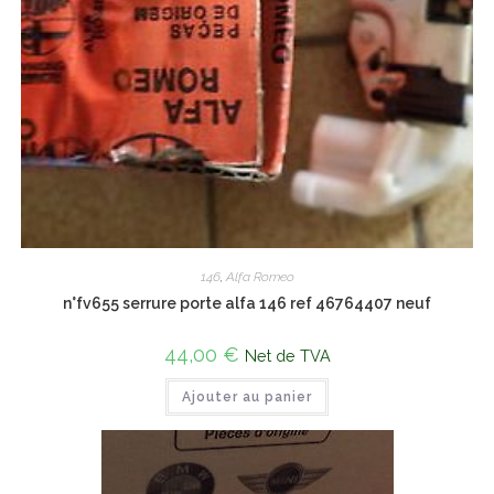
146
,
Alfa Romeo
n°fv655 serrure porte alfa 146 ref 46764407 neuf
44,00
€
Net de TVA
Ajouter au panier