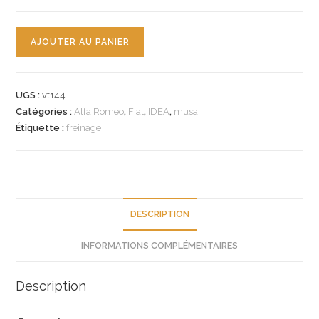
quantité
AJOUTER AU PANIER
de
n°vt144
jeu
UGS :
vt144
plaquette
Catégories :
Alfa Romeo
,
Fiat
,
IDEA
,
musa
av
Étiquette :
freinage
fiat
idea
alfa
musa
77364158
DESCRIPTION
neuf
INFORMATIONS COMPLÉMENTAIRES
Description