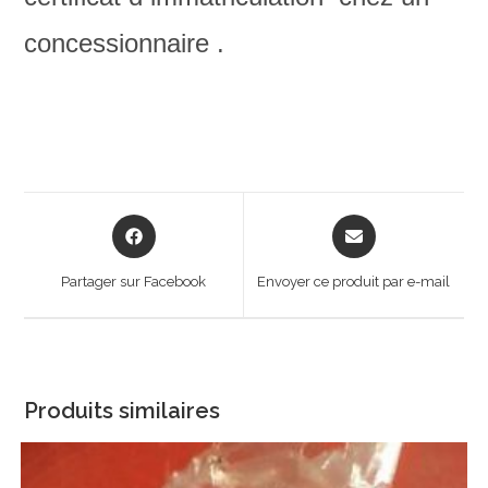
concessionnaire .
Opens
Opens
in
in
a
a
Partager sur Facebook
Envoyer ce produit par e-mail
new
new
window
window
Produits similaires