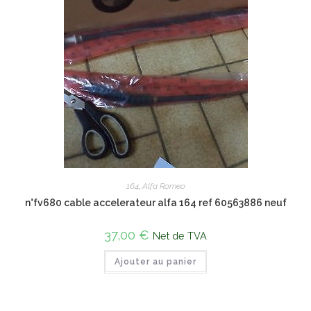
164
,
Alfa Romeo
n°fv680 cable accelerateur alfa 164 ref 60563886 neuf
37,00
€
Net de TVA
Ajouter au panier