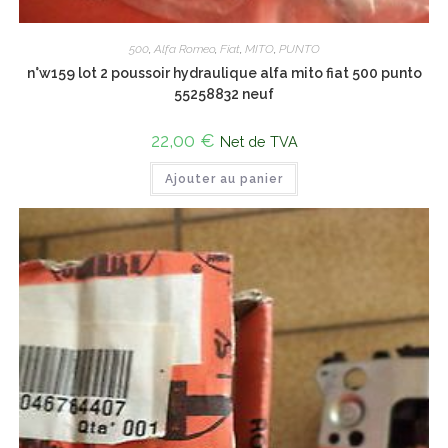
500
,
Alfa Romeo
,
Fiat
,
MITO
,
PUNTO
n°w159 lot 2 poussoir hydraulique alfa mito fiat 500 punto
55258832 neuf
22,00
€
Net de TVA
Ajouter au panier