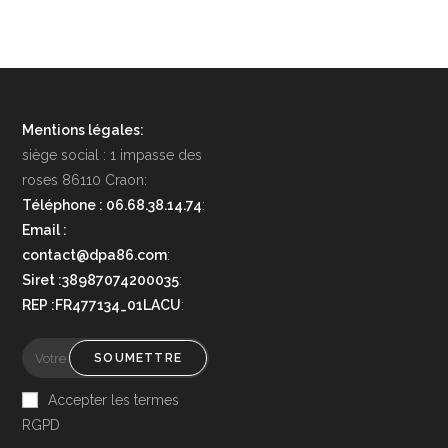
Mentions légales:
siège social : 1 impasse des
roses 86110 Craon:
Téléphone : 06.68.38.14.74
:
Email :
contact@dpa86.com
:
Siret :38987074200035
:
REP :FR477134_01LACU
:
SOUMETTRE
Accepter les termes
RGPD