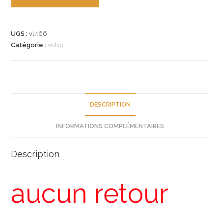
de
n°vl466
outil
UGS :
vl466
volvo
Catégorie :
volvo
9997543
neuf
DESCRIPTION
INFORMATIONS COMPLÉMENTAIRES
Description
aucun retour