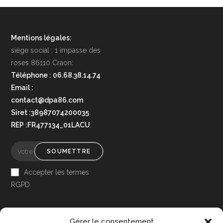
Mentions légales:
siège social : 1 impasse des
roses 86110 Craon:
Téléphone : 06.68.38.14.74
:
Email :
contact@dpa86.com
:
Siret :38987074200035
:
REP :FR477134_01LACU
:
SOUMETTRE
Accepter les termes
RGPD
Gérer le consentement