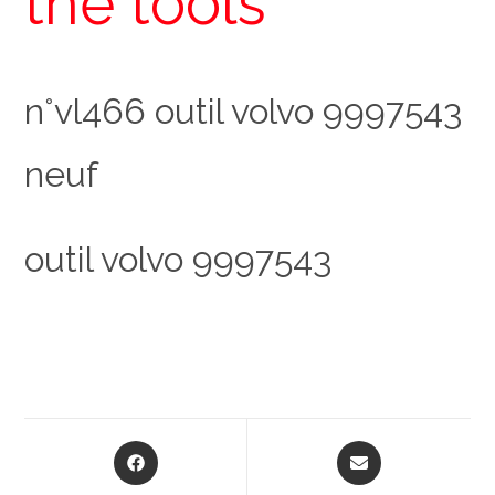
the tools
n°vl466 outil volvo 9997543
neuf
outil volvo 9997543
Opens
Opens
in
in