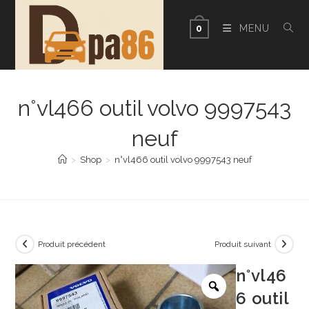
Skip
to
MENU
0
content
n°vl466 outil volvo 9997543
neuf
>
Shop
>
n°vl466 outil volvo 9997543 neuf
Produit précédent
Produit suivant
n°vl46
6 outil