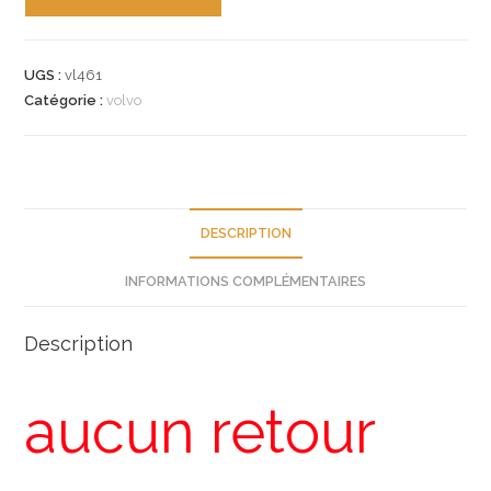
de
n°vl461
outil
UGS :
vl461
volvo
Catégorie :
volvo
9997354
neuf
DESCRIPTION
INFORMATIONS COMPLÉMENTAIRES
Description
aucun retour