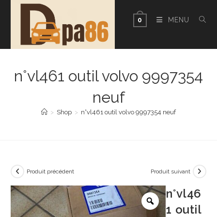
Skip
to
MENU
0
content
n°vl461 outil volvo 9997354
neuf
>
Shop
>
n°vl461 outil volvo 9997354 neuf
Produit précédent
Produit suivant
n°vl46
1 outil