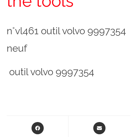
the tools
n°vl461 outil volvo 9997354
neuf
outil volvo 9997354
Opens
Opens
in
in