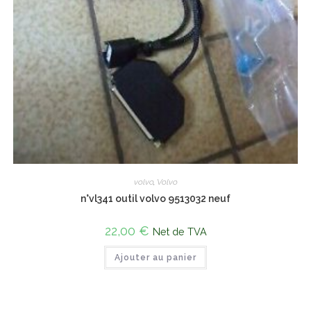
volvo
,
Volvo
n°vl341 outil volvo 9513032 neuf
22,00
€
Net de TVA
Ajouter au panier