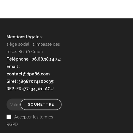
Mentions légales:
siège social : 1 impasse des
roses 86110 Craon:
Téléphone : 06.68.38.14.74
:
Email :
contact@dpa86.com
:
Siret :38987074200035
:
REP :FR477134_01LACU
:
SOUMETTRE
Accepter les termes
RGPD