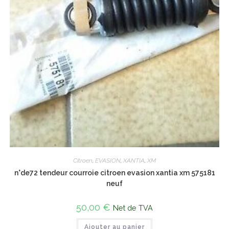
Citroen
,
EVASION
,
XANTIA
,
XM
n°de72 tendeur courroie citroen evasion xantia xm 575181
neuf
50,00
€
Net de TVA
Ajouter au panier