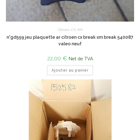
Citroen
,
CX
,
XM
n°gd559 jeu plaquette ar citroen cx break xm break 540087
valeo neuf
22,00
€
Net de TVA
Ajouter au panier