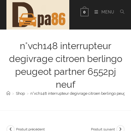
Skip
to
MENU
0
content
n°vch148 interrupteur
degivrage citroen berlingo
peugeot partner 6552pj
neuf
>
Shop
>
n°vch148 interrupteur degivrage citroen berlingo peugeot
Produit précédent
Produit suivant