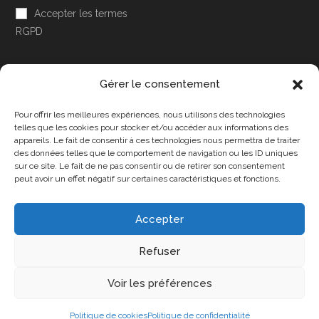
Accepter les termes
RGPD
Gérer le consentement
Pour offrir les meilleures expériences, nous utilisons des technologies
Accessibilité
telles que les cookies pour stocker et/ou accéder aux informations des
appareils. Le fait de consentir à ces technologies nous permettra de traiter
Mon Compte
des données telles que le comportement de navigation ou les ID uniques
sur ce site. Le fait de ne pas consentir ou de retirer son consentement
Contact
peut avoir un effet négatif sur certaines caractéristiques et fonctions.
Accepter
Confidentialité et cookies
Conditions Générales
Refuser
Politique de cookies (UE)
A propos de nous
Voir les préférences
Copyright 2025 - DPA86 - Tous droits réservés
Politique de cookies
Politique de confidentialité