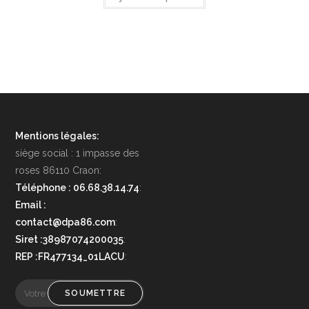
Mentions légales:
siège social : 1 impasse des
roses 86110 Craon:
Téléphone : 06.68.38.14.74
:
Email :
contact@dpa86.com
:
Siret :38987074200035
:
REP :FR477134_01LACU
:
SOUMETTRE