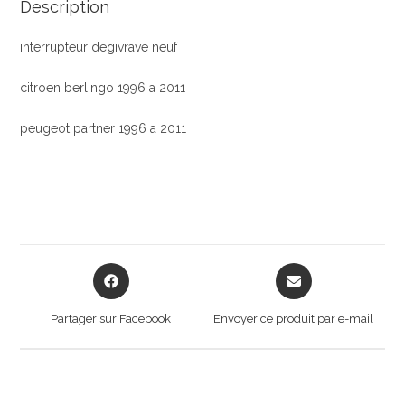
Description
interrupteur degivrave neuf
citroen berlingo 1996 a 2011
peugeot partner 1996 a 2011
Opens
Opens
in
in
a
a
Partager sur Facebook
Envoyer ce produit par e-mail
new
new
window
window