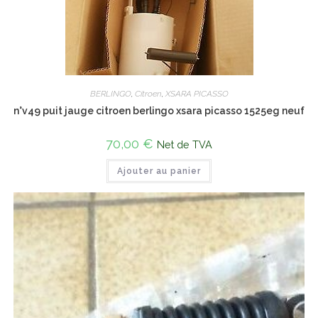
BERLINGO
,
Citroen
,
XSARA PICASSO
n°v49 puit jauge citroen berlingo xsara picasso 1525eg neuf
70,00
€
Net de TVA
Ajouter au panier