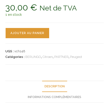
30,00
€
Net de TVA
1 en stock
quantité
AJOUTER AU PANIER
de
n°vch148
interrupteur
UGS :
vch148
degivrage
Catégories :
BERLINGO
,
Citroen
,
PARTNER
,
Peugeot
citroen
berlingo
peugeot
partner
6552pj
DESCRIPTION
neuf
INFORMATIONS COMPLÉMENTAIRES