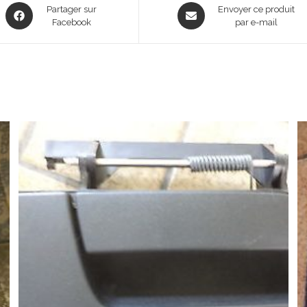
Opens
Opens
Partager sur
Envoyer ce produit
in
Facebook
in
par e-mail
a
a
new
new
window
window