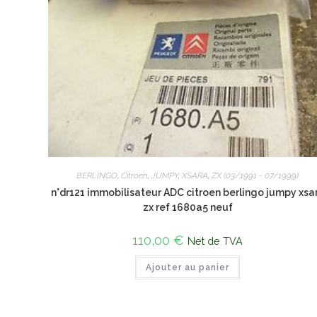
BERLINGO
,
Citroen
,
JUMPY
,
XSARA
,
ZX (03/1991 - 07/1999)
n°dr121 immobilisateur ADC citroen berlingo jumpy xsa
zx ref 1680a5 neuf
110,00
€
Net de TVA
Ajouter au panier