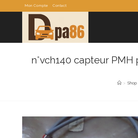
Skip
Mon Compte
Contact
to
content
n°vch140 capteur PMH p
>
Shop