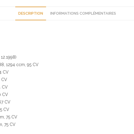
citroen
ax
DESCRIPTION
INFORMATIONS COMPLÉMENTAIRES
bx
591875
neuf
 12.1998)
988, 1294 ccm, 95 CV
44 CV
0 CV
4 CV
60 CV
 67 CV
85 CV
cm, 75 CV
m, 75 CV