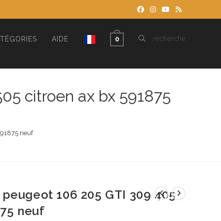
TOGGLE
recherche
TÉGORIES
AIDE
0
WEBSITE
05 citroen ax bx 591875
SEARCH
591875 neuf
 peugeot 106 205 GTI 309 405
875 neuf