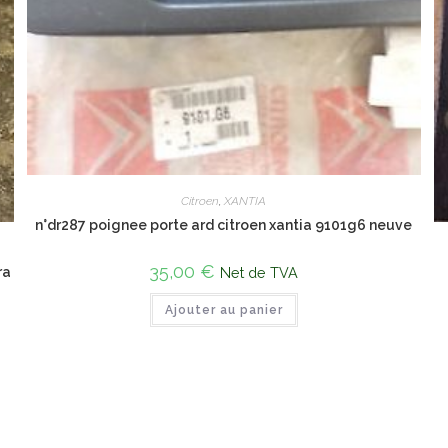
Citroen
,
XANTIA
n°dr287 poignee porte ard citroen xantia 9101g6 neuve
35,00
€
ra
Net de TVA
Ajouter au panier