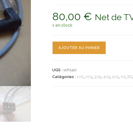
80,00
€
Net de T
1 en stock
quantité
AJOUTER AU PANIER
de
n°vch140
capteur
UGS :
vch140
PMH
Catégories :
106
,
205
,
309
,
405
,
505
,
AX
,
BX
peugeot
106
205
GTI
309
405
505