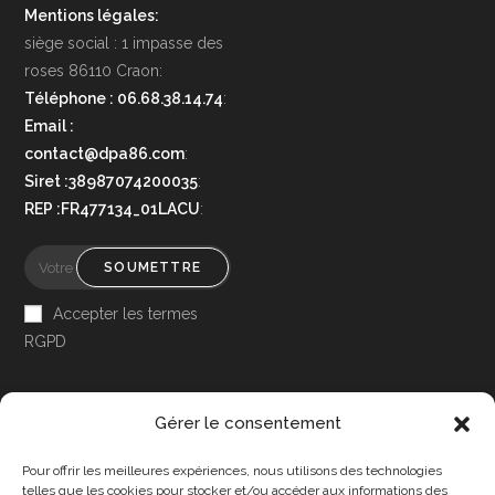
Mentions légales:
siège social : 1 impasse des
roses 86110 Craon:
Téléphone : 06.68.38.14.74
:
Email :
contact@dpa86.com
:
Siret :38987074200035
:
REP :FR477134_01LACU
:
SOUMETTRE
Accepter les termes
RGPD
Gérer le consentement
Pour offrir les meilleures expériences, nous utilisons des technologies
Accessibilité
telles que les cookies pour stocker et/ou accéder aux informations des