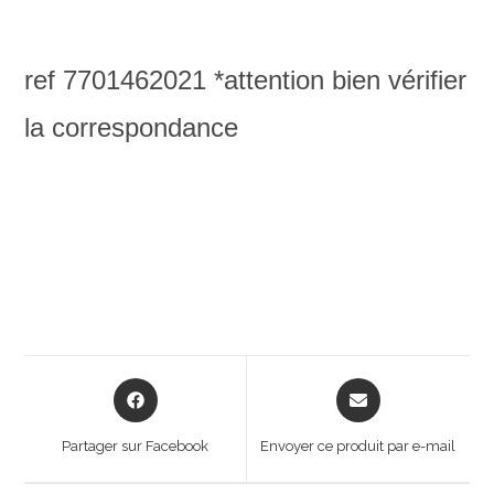
ref 7701462021
*attention bien vérifier
la correspondance
Opens
Opens
in
in
a
a
Partager sur Facebook
Envoyer ce produit par e-mail
new
new
window
window