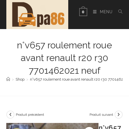
Skip
to
MENU
0
content
n°v657 roulement roue
avant renault r20 r30
7701462021 neuf
>
Shop
>
n°v657 roulement roue avant renault r20 r30 770146202
Produit précédent
Produit suivant
n°v657