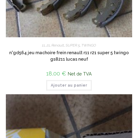
11
,
21
,
Renault
,
SUPER 5
,
TWINGO
n°gd564 jeu machoire frein renault r11 r21 super 5 twingo
gs8211 lucas neuf
18,00
€
Net de TVA
Ajouter au panier