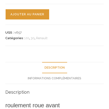
quantité
AJOUTER AU PANIER
de
n°v657
roulement
UGS :
v657
roue
Catégories :
20
,
30
,
Renault
avant
renault
r20
r30
7701462021
DESCRIPTION
neuf
INFORMATIONS COMPLÉMENTAIRES
Description
roulement roue avant