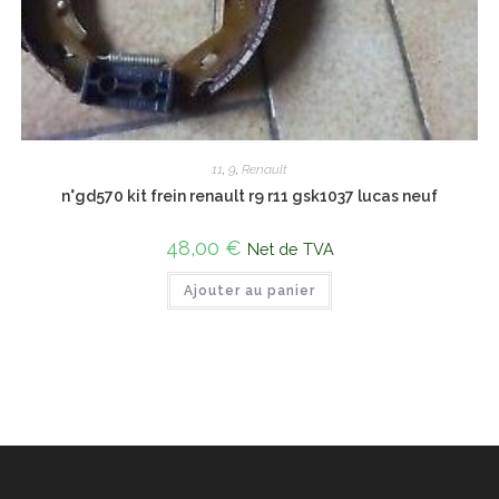
11
,
9
,
Renault
n°gd570 kit frein renault r9 r11 gsk1037 lucas neuf
48,00
€
Net de TVA
Ajouter au panier