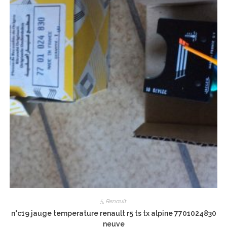
5
,
Renault
n°c19 jauge temperature renault r5 ts tx alpine 7701024830
neuve