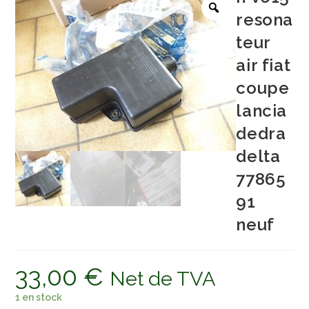
resona
teur
air fiat
coupe
lancia
dedra
delta
77865
91
neuf
33,00
€
Net de TVA
1 en stock