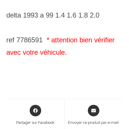
delta 1993 a 99 1.4 1.6 1.8 2.0
ref 7786591
* attention bien vérifier
avec votre véhicule.
Opens
Opens
in
in
a
a
Partager sur Facebook
Envoyer ce produit par e-mail
new
new