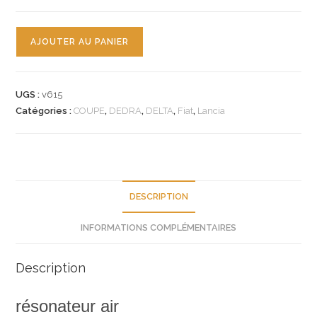
quantité
AJOUTER AU PANIER
de
n°v615
resonateur
UGS :
v615
air
Catégories :
COUPE
,
DEDRA
,
DELTA
,
Fiat
,
Lancia
fiat
coupe
lancia
dedra
delta
DESCRIPTION
7786591
INFORMATIONS COMPLÉMENTAIRES
neuf
Description
résonateur air