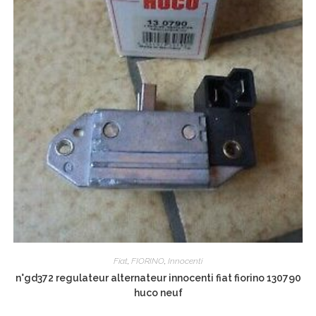
Fiat
,
FIORINO
,
Innocenti
n°gd372 regulateur alternateur innocenti fiat fiorino 130790
huco neuf