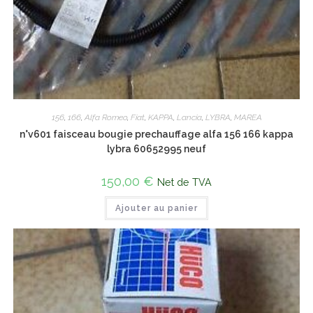
156
,
166
,
Alfa Romeo
,
Fiat
,
KAPPA
,
Lancia
,
LYBRA
,
MAREA
n°v601 faisceau bougie prechauffage alfa 156 166 kappa
lybra 60652995 neuf
150,00
€
Net de TVA
Ajouter au panier