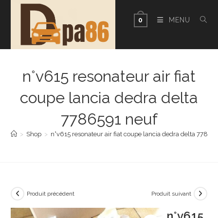
Skip
to
MENU
0
content
n°v615 resonateur air fiat
coupe lancia dedra delta
7786591 neuf
>
Shop
>
n°v615 resonateur air fiat coupe lancia dedra delta 77865
Produit précédent
Produit suivant
n°v615