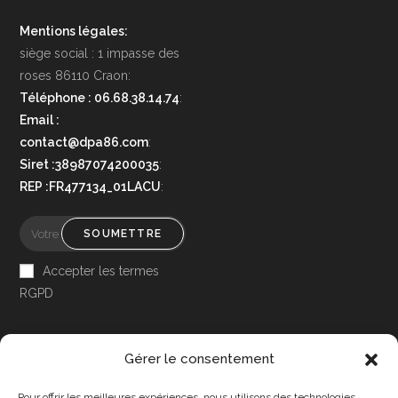
Mentions légales:
siège social : 1 impasse des
roses 86110 Craon:
Téléphone : 06.68.38.14.74
:
Email :
contact@dpa86.com
:
Siret :38987074200035
:
REP :FR477134_01LACU
:
SOUMETTRE
Accepter les termes
RGPD
Gérer le consentement
Pour offrir les meilleures expériences, nous utilisons des technologies