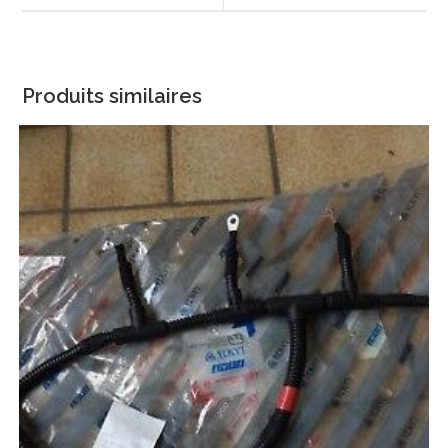
window
window
Produits similaires