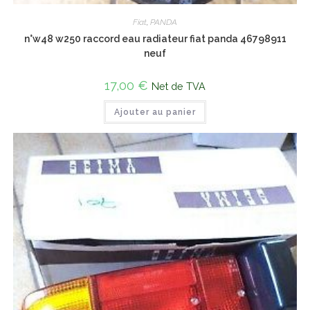
Fiat
,
PANDA
n°w48 w250 raccord eau radiateur fiat panda 46798911
neuf
17,00
€
Net de TVA
Ajouter au panier