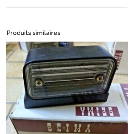
new
new
window
window
Produits similaires