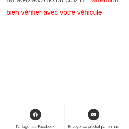
bien vérifier avec votre véhicule
Opens
Opens
in
in
a
a
Partager sur Facebook
Envoyer ce produit par e-mail