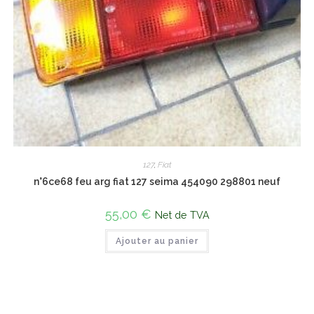
127
,
Fiat
n°6ce68 feu arg fiat 127 seima 454090 298801 neuf
55,00
€
Net de TVA
Ajouter au panier