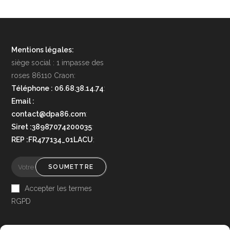
Mentions légales:
siège social : 1 impasse des
roses 86110 Craon:
Téléphone : 06.68.38.14.74
:
Email :
contact@dpa86.com
:
Siret :38987074200035
:
REP :FR477134_01LACU
:
SOUMETTRE
Accepter les termes
RGPD