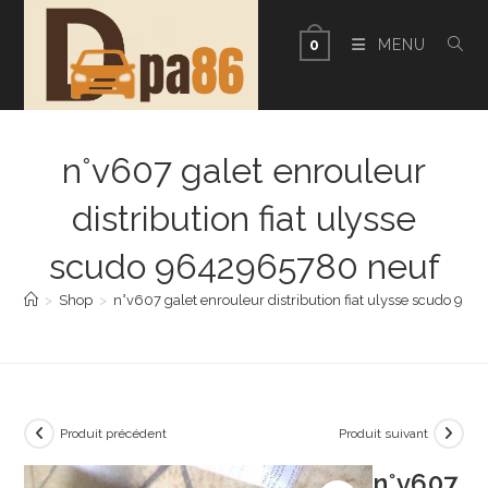
Skip
to
MENU
0
content
n°v607 galet enrouleur
distribution fiat ulysse
scudo 9642965780 neuf
>
Shop
>
n°v607 galet enrouleur distribution fiat ulysse scudo 9
Produit précédent
Produit suivant
n°v607