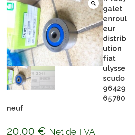
galet
enroul
eur
distrib
ution
fiat
ulysse
scudo
96429
65780
neuf
20,00
€
Net de TVA