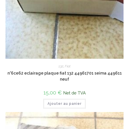
132
,
Fiat
n°6ce62 eclairage plaque fiat 132 44961701 seima 449611
neuf
15,00
€
Net de TVA
Ajouter au panier