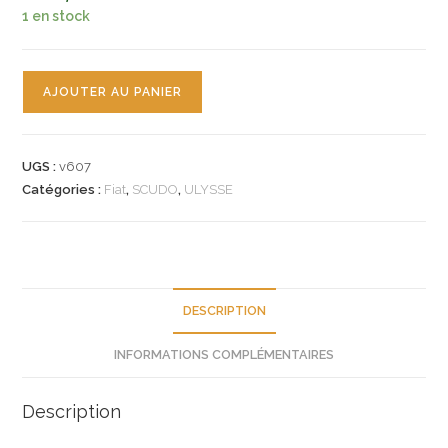
1 en stock
quantité
AJOUTER AU PANIER
de
n°v607
galet
UGS :
v607
enrouleur
Catégories :
Fiat
,
SCUDO
,
ULYSSE
distribution
fiat
ulysse
scudo
9642965780
DESCRIPTION
neuf
INFORMATIONS COMPLÉMENTAIRES
Description