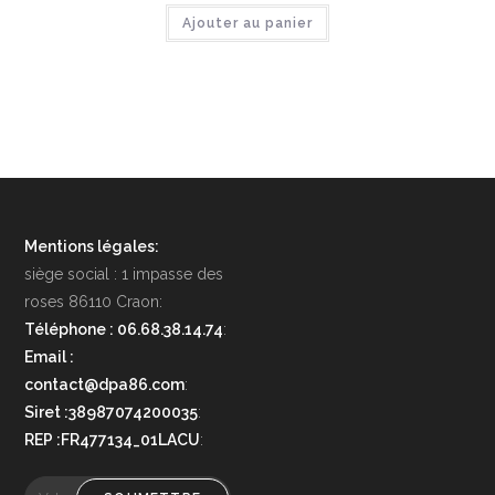
Ajouter au panier
Mentions légales:
siège social : 1 impasse des
roses 86110 Craon:
Téléphone : 06.68.38.14.74
:
Email :
contact@dpa86.com
:
Siret :38987074200035
:
REP :FR477134_01LACU
: