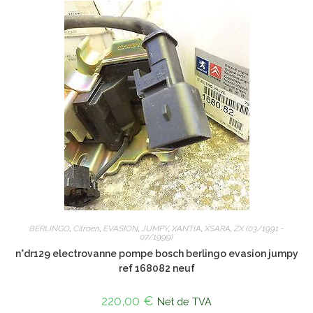
BERLINGO
,
Citroen
,
EVASION
,
JUMPY
,
XANTIA
,
XSARA
,
ZX (03/1991 -
07/1999)
n°dr129 electrovanne pompe bosch berlingo evasion jumpy
ref 168082 neuf
220,00
€
Net de TVA