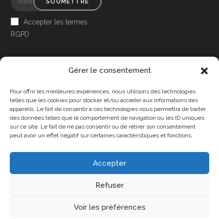
SOUMETTRE
Accepter les termes
RGPD
Gérer le consentement
Pour offrir les meilleures expériences, nous utilisons des technologies
Accessibilité
telles que les cookies pour stocker et/ou accéder aux informations des
appareils. Le fait de consentir à ces technologies nous permettra de traiter
Mon Compte
des données telles que le comportement de navigation ou les ID uniques
sur ce site. Le fait de ne pas consentir ou de retirer son consentement
Contact
peut avoir un effet négatif sur certaines caractéristiques et fonctions.
Accepter
Confidentialité et cookies
Conditions Générales
Refuser
Politique de cookies (UE)
A propos de nous
Voir les préférences
Copyright 2025 - DPA86 - Tous droits réservés