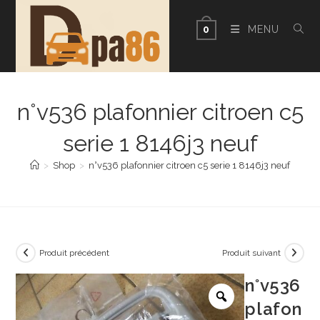
Skip
to
MENU
0
content
n°v536 plafonnier citroen c5
serie 1 8146j3 neuf
>
Shop
>
n°v536 plafonnier citroen c5 serie 1 8146j3 neuf
Produit précédent
Produit suivant
n°v536
plafon