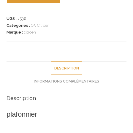
de
n°v536
plafonnier
UGS :
v536
citroen
Catégories :
C5
,
Citroen
c5
Marque :
citroen
serie
1
8146j3
neuf
DESCRIPTION
INFORMATIONS COMPLÉMENTAIRES
Description
plafonnier