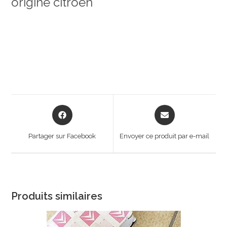
origine citroen
Opens
Opens
in
in
a
a
Partager sur Facebook
Envoyer ce produit par e-mail
new
new
window
window
Produits similaires