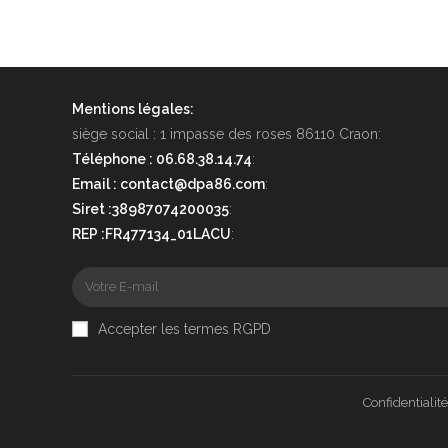
Mentions légales:
siège social : 1 impasse des roses 86110 Craon:
Téléphone : 06.68.38.14.74
:
Email : contact@dpa86.com
:
Siret :38987074200035
:
REP :FR477134_01LACU
:
Accepter les termes RGPD
Confidentialité