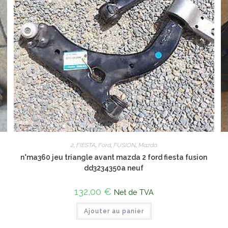
2
,
FIESTA
,
Ford
,
FUSION
,
Mazda
n°ma360 jeu triangle avant mazda 2 ford fiesta fusion
dd3234350a neuf
132,00
€
Net de TVA
Ajouter au panier