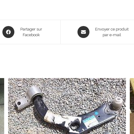
Opens
Opens
Partager sur
Envoyer ce produit
in
Facebook
in
par e-mail
a
a
new
new
window
window