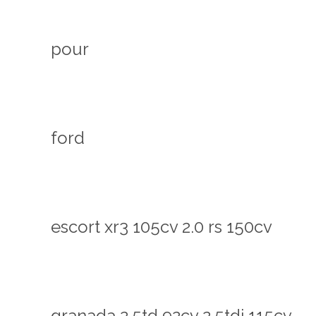
pour
ford
escort xr3 105cv 2.0 rs 150cv
granada 2.5td 92cv 2.5tdi 115cv