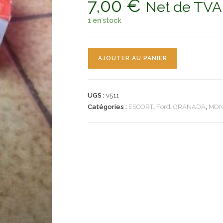
7,00
€
Net de TVA
1 en stock
quantité
AJOUTER AU PANIER
de
n°v511
sonde
UGS :
v511
radiateur
Catégories :
ESCORT
,
Ford
,
GRANADA
,
MO
ford
escort
granada
mondeo
scorpio
xefs202
neuf