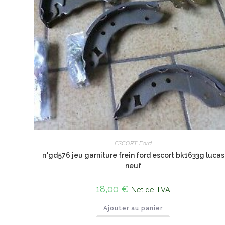
ESCORT
,
Ford
n°gd576 jeu garniture frein ford escort bk1633g lucas
neuf
18,00
€
Net de TVA
Ajouter au panier