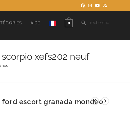
TOGGLE
recherche
TÉGORIES
AIDE
0
WEBSITE
 scorpio xefs202 neuf
2 neuf
SEARCH
r ford escort granada mondeo