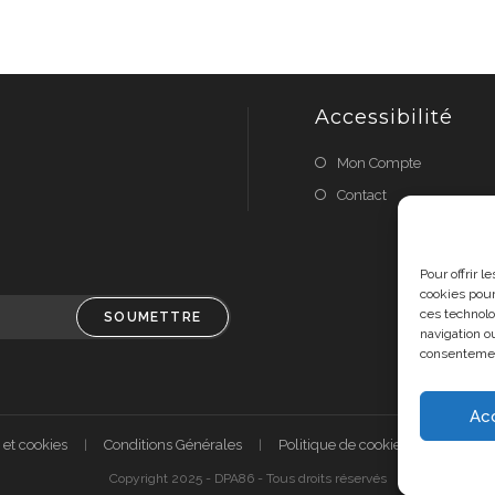
Accessibilité
Mon Compte
Contact
Pour offrir 
cookies pour
ces technolo
SOUMETTRE
navigation ou
consentement
Ac
 et cookies
Conditions Générales
Politique de cookies (UE)
A 
Copyright 2025 - DPA86 - Tous droits réservés