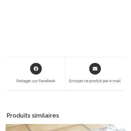
Opens
Opens
in
in
a
a
Partager sur Facebook
Envoyer ce produit par e-mail
new
new
window
window
Produits similaires