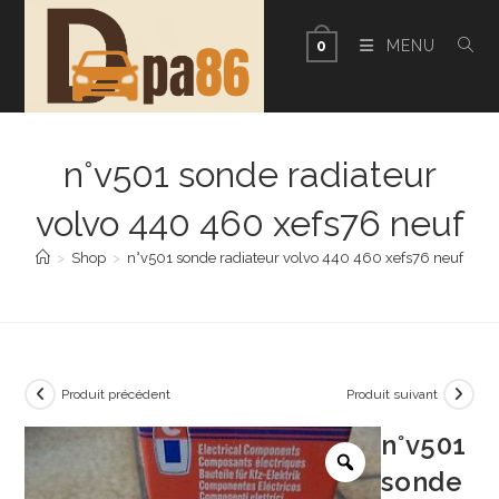
Skip
to
MENU
0
content
n°v501 sonde radiateur
volvo 440 460 xefs76 neuf
>
Shop
>
n°v501 sonde radiateur volvo 440 460 xefs76 neuf
Produit précédent
Produit suivant
n°v501
sonde