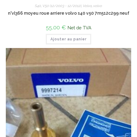
S40
,
V50 (12/2003 - 12/2012)
,
Volvo
,
volvo
n°vl366 moyeu roue arriere volvo s40 v50 7m512c299 neuf
55,00
€
Net de TVA
Ajouter au panier