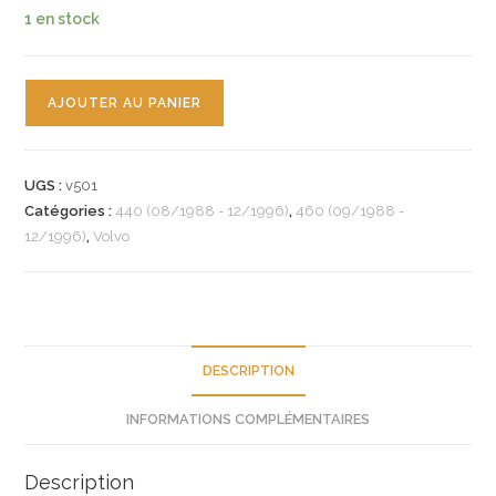
1 en stock
quantité
AJOUTER AU PANIER
de
n°v501
sonde
UGS :
v501
radiateur
Catégories :
440 (08/1988 - 12/1996)
,
460 (09/1988 -
volvo
12/1996)
,
Volvo
440
460
xefs76
neuf
DESCRIPTION
INFORMATIONS COMPLÉMENTAIRES
Description