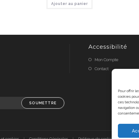
Ajouter au panier
Accessibilité
Mon Compte
Contact
Pour offrir 
cookies pour
ces technolo
SOUMETTRE
navigation ou
consentement
Ac
 et cookies
Conditions Générales
Politique de cookies (UE)
A 