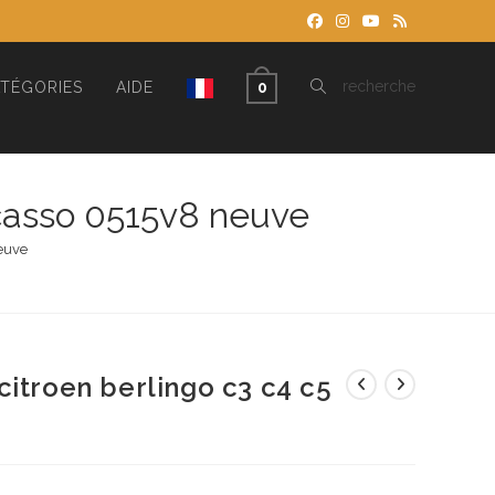
TOGGLE
recherche
TÉGORIES
AIDE
0
WEBSITE
icasso 0515v8 neuve
neuve
SEARCH
citroen berlingo c3 c4 c5