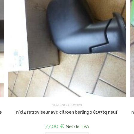
BERLINGO
,
Citroen
e
n°cl4 retroviseur avd citroen berlingo 8153tq neuf
n
77,00
€
Net de TVA