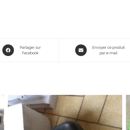
Opens
Opens
Partager sur
Envoyer ce produit
in
Facebook
in
par e-mail
a
a
new
new
window
window