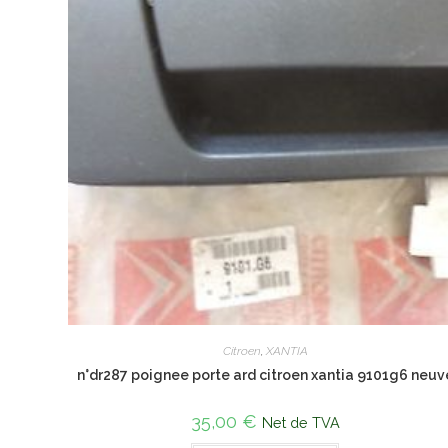
Citroen
,
XANTIA
n°dr287 poignee porte ard citroen xantia 9101g6 neuv
35,00
€
Net de TVA