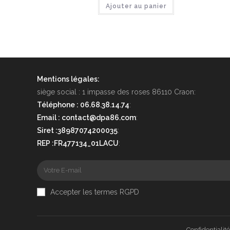
Ajouter au panier
Mentions légales:
siège social : 1 impasse des roses 86110 Craon:
Téléphone : 06.68.38.14.74
:
Email : contact@dpa86.com
:
Siret :38987074200035
:
REP :FR477134_01LACU
:
Accepter les termes RGPD
Confidentialité