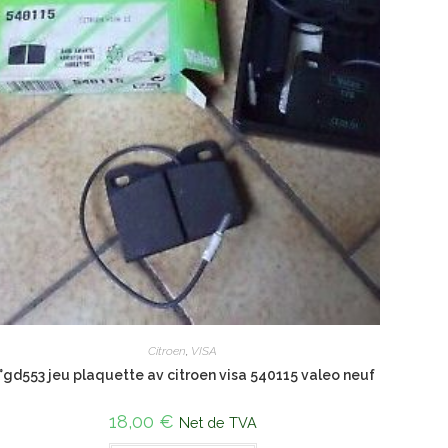
Citroen
,
VISA
°gd553 jeu plaquette av citroen visa 540115 valeo neuf
18,00
€
Net de TVA