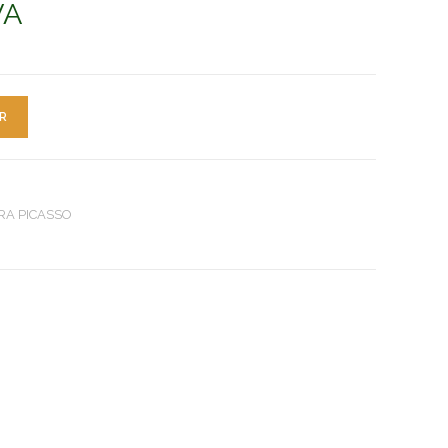
VA
R
RA PICASSO