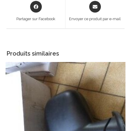
Opens
Opens
in
in
a
a
Partager sur Facebook
Envoyer ce produit par e-mail
new
new
window
window
Produits similaires