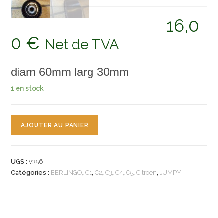
16,0
0
€
Net de TVA
diam 60mm larg 30mm
1 en stock
quantité
AJOUTER AU PANIER
de
n°v356
galet
UGS :
v356
enrouleur
Catégories :
BERLINGO
,
C1
,
C2
,
C3
,
C4
,
C5
,
Citroen
,
JUMPY
distribution
citroen
berlingo
c1