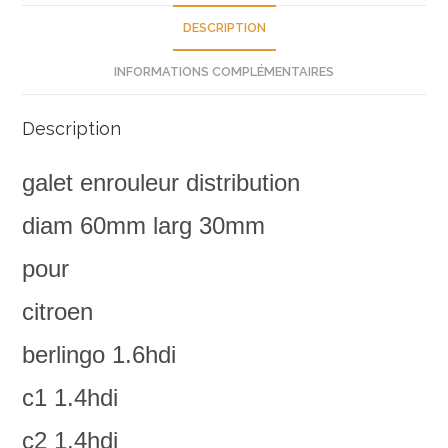
c2
DESCRIPTION
c3
INFORMATIONS COMPLÉMENTAIRES
c4
c5
083048
Description
neuf
galet enrouleur distribution
diam 60mm larg 30mm
pour
citroen
berlingo 1.6hdi
c1 1.4hdi
c2 1.4hdi