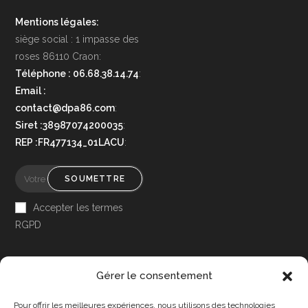
Mentions légales:
siège social : 1 impasse des
roses 86110 Craon:
Téléphone : 06.68.38.14.74
:
Email :
contact@dpa86.com
:
Siret :38987074200035
:
REP :FR477134_01LACU
:
SOUMETTRE
Accepter les termes
RGPD
Gérer le consentement
Pour offrir les meilleures expériences, nous utilisons des technologies