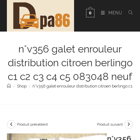
Skip
to
MENU
0
content
n°v356 galet enrouleur
distribution citroen berlingo
c1 c2 c3 c4 c5 083048 neuf
>
Shop
>
n°v356 galet enrouleur distribution citroen berlingo c1 c
Produit précédent
Produit suivant
n°v356