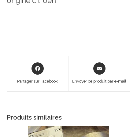
origine citroen
Opens
Opens
in
in
a
a
Partager sur Facebook
Envoyer ce produit par e-mail
new
new
window
window
Produits similaires