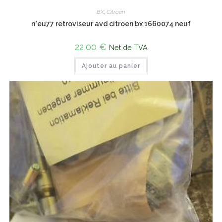
BX
,
Citroen
n°eu77 retroviseur avd citroen bx 1660074 neuf
22,00
€
Net de TVA
Ajouter au panier