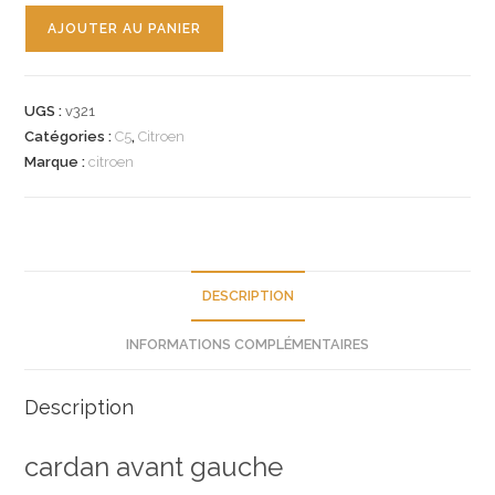
quantité
AJOUTER AU PANIER
de
n°v321
cardan
UGS :
v321
gauche
Catégories :
C5
,
Citroen
citroen
Marque :
citroen
c5
serie
1
32723v
E.S
DESCRIPTION
INFORMATIONS COMPLÉMENTAIRES
Description
cardan avant gauche