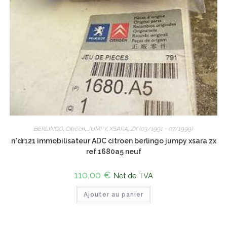
BERLINGO
,
Citroen
,
JUMPY
,
XSARA
,
ZX (03/1991 - 07/1999)
n°dr121 immobilisateur ADC citroen berlingo jumpy xsara zx
ref 1680a5 neuf
110,00
€
Net de TVA
Ajouter au panier