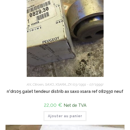
AX
,
Citroen
,
SAXO
,
XSARA
,
ZX (03/1991 - 07/1999)
n°dr105 galet tendeur distrib ax saxo xsara ref 082930 neuf
22,00
€
Net de TVA
Ajouter au panier