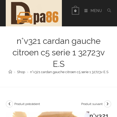
Skip
to
MENU
0
content
n°v321 cardan gauche
citroen c5 serie 1 32723v
E.S
>
Shop
>
n°v321 cardan gauche citroen c5 serie 1 32723v E.S
Produit précédent
Produit suivant
n°v321