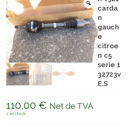
carda
n
gauch
e
citroe
n c5
serie 1
32723v
E.S
110,00
€
Net de TVA
1 en stock