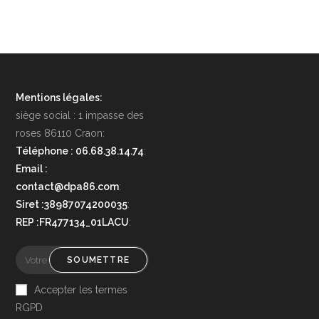
Mentions légales:
siège social : 1 impasse des
roses 86110 Craon:
Téléphone : 06.68.38.14.74
:
Email :
contact@dpa86.com
:
Siret :38987074200035
:
REP :FR477134_01LACU
:
SOUMETTRE
Accepter les termes
RGPD